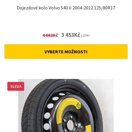
Dojezdové kolo Volvo S40 II 2004-2012 125/80R17
Original
Current
3 453
Kč
4 663
Kč
s DPH
price
price
was:
is:
VYBERTE MOŽNOSTI
4
3
663Kč.
453Kč.
SLEVA