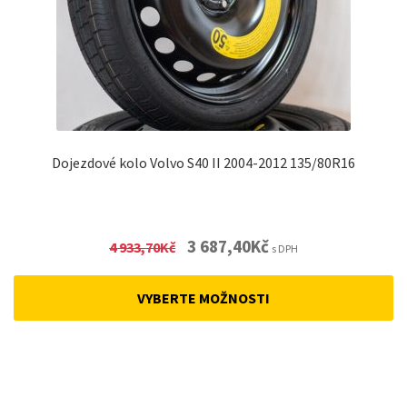
Dojezdové kolo Volvo S40 II 2004-2012 135/80R16
Original
Current
3 687,40
Kč
4 933,70
Kč
s DPH
price
price
was:
is:
VYBERTE MOŽNOSTI
4
3
933,70Kč.
687,40Kč.