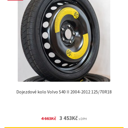
Dojezdové kolo Volvo S40 II 2004-2012 125/70R18
Original
Current
3 453
Kč
4 663
Kč
s DPH
price
price