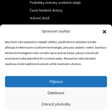
Podmínky ochrany osobních údajů
Často kladené dotazy
Vrácení zboží
Spravovat souhlas
LUF s.r.o.
Abychom vám poskytli ty nejlepší zážitky, používáme k ukládání a/nebo
Nám. M.R.Štefanika 518,
přístupu k informacím o zařízení technologie, jako jsou soubory cookie. Souhlas s
Trstená 02801
těmito technologiemi nám umožní zpracovávat údaje, jako je chování při
procházení nebo jedinečná ID na tomto webu. Nesouhlas nebo odvolání
souhlasu může nepříznivě ovlivnit určité vlastnosti a funkce.
+421 905 806 234
info@dojezdovakola.com
Přijmout
Odmítnout
Slovenský Eshop
0
Zobrazit předvolby