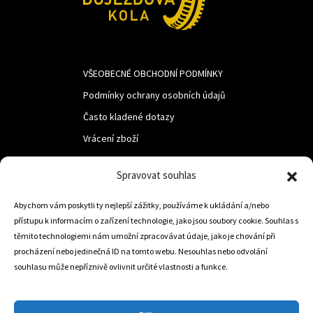
VŠEOBECNÉ OBCHODNÍ PODMÍNKY
Podmínky ochrany osobních údajů
Často kladené dotazy
Vrácení zboží
Spravovat souhlas
LUF s.r.o.
Abychom vám poskytli ty nejlepší zážitky, používáme k ukládání a/nebo
Nám. M.R.Štefanika 518,
přístupu k informacím o zařízení technologie, jako jsou soubory cookie. Souhlas s
Trstená 02801
těmito technologiemi nám umožní zpracovávat údaje, jako je chování při
procházení nebo jedinečná ID na tomto webu. Nesouhlas nebo odvolání
souhlasu může nepříznivě ovlivnit určité vlastnosti a funkce.
+421 905 806 234