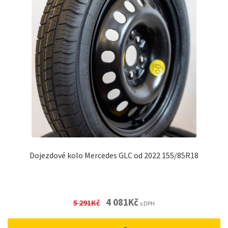
Dojezdové kolo Mercedes GLC od 2022 155/85R18
Original
Current
4 081
Kč
5 291
Kč
s DPH
price
price
was:
is: