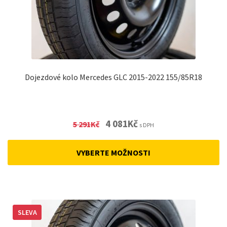
Dojezdové kolo Mercedes GLC 2015-2022 155/85R18
Original
Current
4 081
Kč
5 291
Kč
s DPH
price
price
was:
is:
VYBERTE MOŽNOSTI
5
4
291Kč.
081Kč.
SLEVA