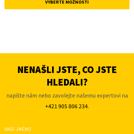
VYBERTE MOŽNOSTI
5
4
291Kč.
081Kč.
NENAŠLI JSTE, CO JSTE
HLEDALI?
napište nám nebo zavolejte našemu expertovi na
+421 905 806 234
.
VAŠE JMÉNO