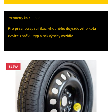
Parametry kola
Pro přesnou specifikaci vhodného dojezdoveho kola
zvolte značku, typ a rok výroby vozidla.
SLEVA