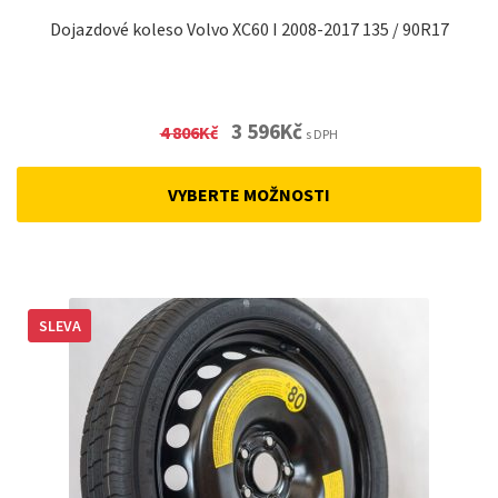
Dojazdové koleso Volvo XC60 I 2008-2017 135 / 90R17
Original
Current
3 596
Kč
4 806
Kč
s DPH
price
price
was:
is:
VYBERTE MOŽNOSTI
4
3
806Kč.
596Kč.
SLEVA