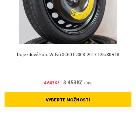
Dojezdové kolo Volvo XC60 I 2008-2017 125/80R18
Original
Current
3 453
Kč
4 663
Kč
s DPH
price
price
was:
is:
VYBERTE MOŽNOSTI
4
3
663Kč.
453Kč.