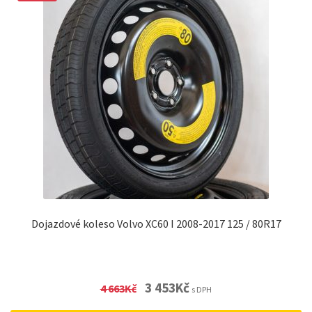
Dojazdové koleso Volvo XC60 I 2008-2017 125 / 80R17
Original
Current
3 453
Kč
4 663
Kč
s DPH
price
price