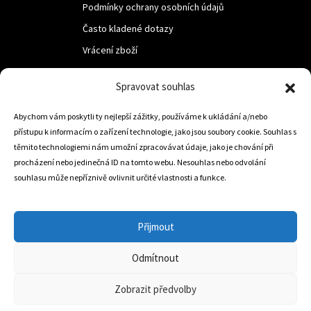
Podmínky ochrany osobních údajů
Často kladené dotazy
Vrácení zboží
Spravovat souhlas
LUF s.r.o.
Abychom vám poskytli ty nejlepší zážitky, používáme k ukládání a/nebo
Nám. M.R.Štefanika 518,
přístupu k informacím o zařízení technologie, jako jsou soubory cookie. Souhlas s
Trstená 02801
těmito technologiemi nám umožní zpracovávat údaje, jako je chování při
procházení nebo jedinečná ID na tomto webu. Nesouhlas nebo odvolání
souhlasu může nepříznivě ovlivnit určité vlastnosti a funkce.
+421 905 806 234
info@dojezdovakola.com
Přijmout
Odmítnout
Slovenský Eshop
0
Zobrazit předvolby