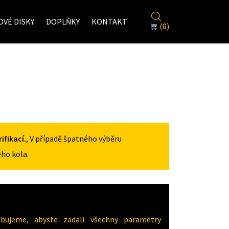
VÉ DISKY
DOPLŇKY
KONTAKT
(0)
fikací.
, V případě špatného výběru
ho kola.
ujeme, abyste zadali všechny parametry