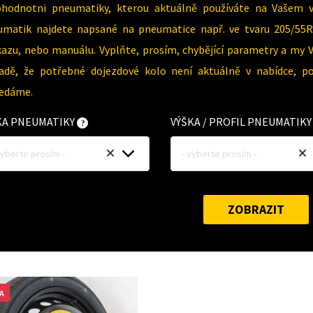
ohodnotni pneumatiky, kterou aktuálně používáte na Vašem 
umatik najdete napsané na pneumatice např. ve tvaru 205/55R
azu, nebo manuálu. Vyplňte, prosím, chybějící parametry a my 
padě, že potřebné dojezdové kolo není aktuálně v nabídce, p
ledáme.
KA PNEUMATIKY
VÝŠKA / PROFIL PNEUMATIK
vyberte prosím -
- vyberte prosím -
ZOBRAZIT
A