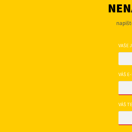
NENA
napišt
VAŠE 
VÁŠ E-
VÁŠ T