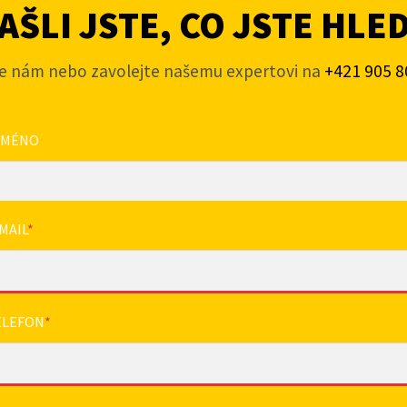
ŠLI JSTE, CO JSTE HLE
e nám nebo zavolejte našemu expertovi na
+421 905 8
JMÉNO
MAIL
*
ELEFON
*