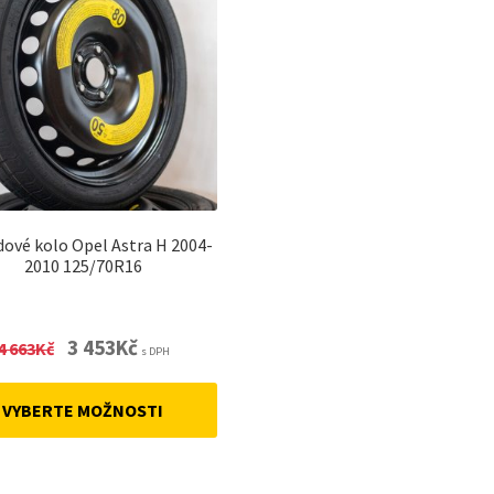
dové kolo Opel Astra H 2004-
2010 125/70R16
Original
Current
3 453
Kč
4 663
Kč
s DPH
price
price
was:
is:
VYBERTE MOŽNOSTI
4
3
663Kč.
453Kč.