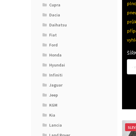
pln
Cupra
pne
Dacia
průk
Daihatsu
pří
Fiat
vyh
Ford
ŠÍŘ
Honda
Hyundai
- 
Infiniti
Jaguar
Jeep
KGM
Kia
Lancia
SLEV
Land Rover