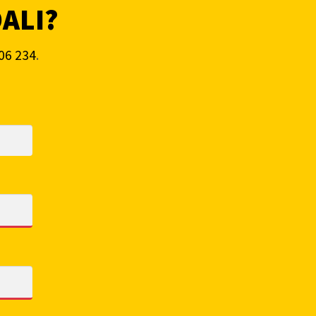
DALI?
06 234
.