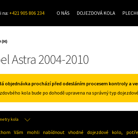
i na:
+421 905 806 234
O NÁS
DOJEZDOVÁ KOLA
PLECHO
 (H)
el Astra 2004-2010
á objednávka prochází před odesláním procesem kontroly a veri
zdovbého kola bude po dohodě upravena na správný typ dojezdové
metry kola
chom Vám mohli nabídnout vhodné dojezdové kolo, potřeb