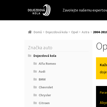
Zavolejte našemu expertov
Domů
Dojezdová kola
Opel
Astra
2004-2010
Op
Značka auto
Dojezdová kola
Alfa Romeo
Každ
Audi
doje
BMW
Chevrolet
Para
Chrysler
Aby
Citroen