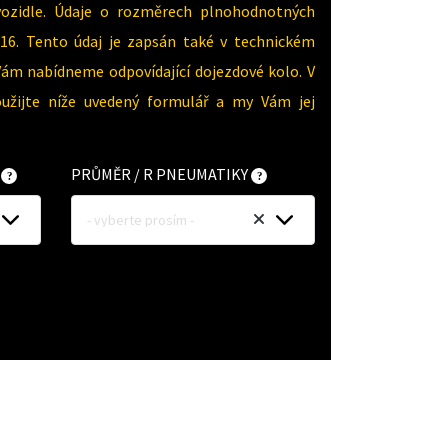
vozidle. Údaje o rozměrech plnohodnotných
16. Tento údaj je zapsán také v technickém
Vám nabídneme odpovídající dojezdové kolo. V
oužijte níže uvedený formulář a my Vám jej
Y
PRŮMĚR / R PNEUMATIKY
- vyberte prosím -