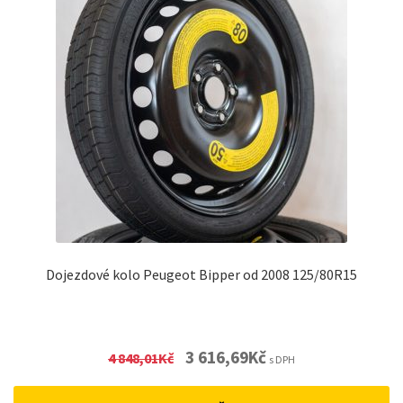
Dojezdové kolo Peugeot Bipper od 2008 125/80R15
Original
Current
3 616,69
Kč
4 848,01
Kč
s DPH
price
price
was:
is: