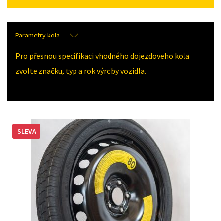
Parametry kola
Pro přesnou specifikaci vhodného dojezdoveho kola
zvolte značku, typ a rok výroby vozidla.
SLEVA