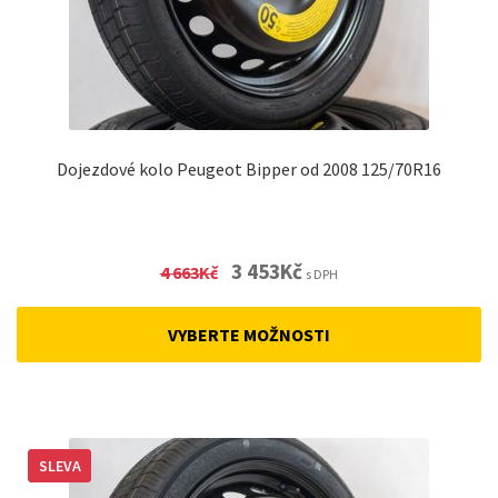
Dojezdové kolo Peugeot Bipper od 2008 125/70R16
Original
Current
3 453
Kč
4 663
Kč
s DPH
price
price
was:
is:
VYBERTE MOŽNOSTI
4
3
663Kč.
453Kč.
SLEVA