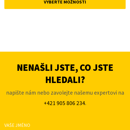
VYBERTE MOŽNOSTI
4
3
848,01Kč.
616,69Kč.
NENAŠLI JSTE, CO JSTE
HLEDALI?
napište nám nebo zavolejte našemu expertovi na
+421 905 806 234
.
VAŠE JMÉNO