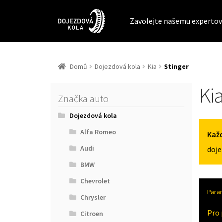
Zavolejte našemu expertov
Domů
Dojezdová kola
Kia
Stinger
Ki
Značka auto
Dojezdová kola
Alfa Romeo
Každ
Audi
doje
BMW
Chevrolet
Para
Chrysler
Pro 
Citroen