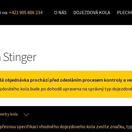
i na:
+421 905 806 234
O NÁS
DOJEZDOVÁ KOLA
PLECHO
a Stinger
á objednávka prochází před odesláním procesem kontroly a veri
zdovbého kola bude po dohodě upravena na správný typ dojezdové
metry kola
přesnou specifikaci vhodného dojezdoveho kola zvolte značku, typ 