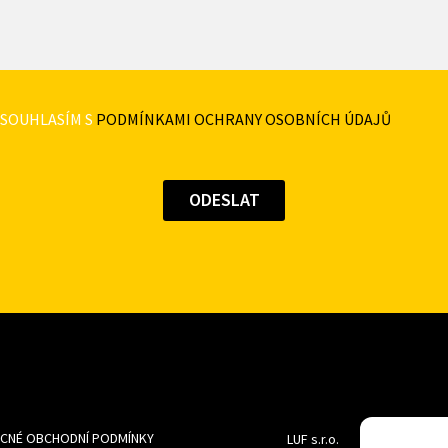
SOUHLASÍM S
PODMÍNKAMI OCHRANY OSOBNÍCH ÚDAJŮ
CNÉ OBCHODNÍ PODMÍNKY
LUF s.r.o.