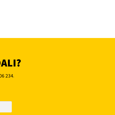
DALI?
06 234
.