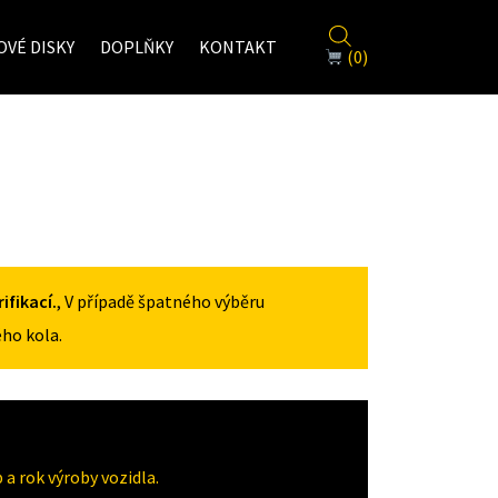
VÉ DISKY
DOPLŇKY
KONTAKT
(0)
fikací.
, V případě špatného výběru
ho kola.
a rok výroby vozidla.