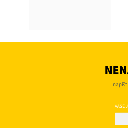
NENA
napišt
VAŠE 