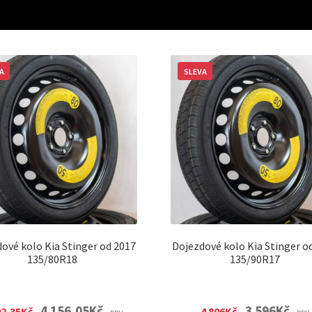
A
SLEVA
ové kolo Kia Stinger od 2017
Dojezdové kolo Kia Stinger o
135/80R18
135/90R17
Original
Current
Original
Curre
4 156,05
Kč
3 596
Kč
02,35
Kč
4 806
Kč