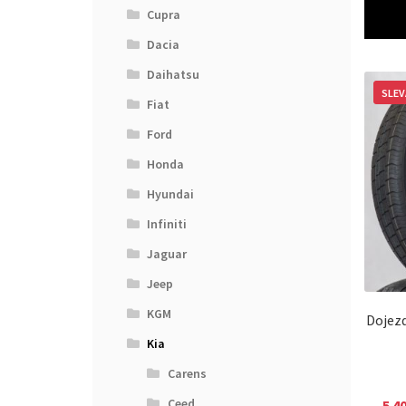
Cupra
Dacia
Daihatsu
SLEV
Fiat
Ford
Honda
Hyundai
Infiniti
Jaguar
Jeep
KGM
Dojezd
Kia
Carens
Ceed
5 4