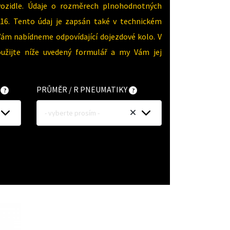
vozidle. Údaje o rozměrech plnohodnotných
16. Tento údaj je zapsán také v technickém
Vám nabídneme odpovídající dojezdové kolo. V
oužijte níže uvedený formulář a my Vám jej
Y
PRŮMĚR / R PNEUMATIKY
- vyberte prosím -