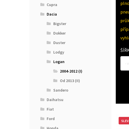
pln
Cupra
pne
Dacia
průk
Bigster
pří
Dokker
vyh
Duster
ŠÍŘ
Lodgy
Logan
- 
2004-2012 (I)
Od 2013 (II)
Sandero
Daihatsu
Fiat
Ford
SLEV
Honda