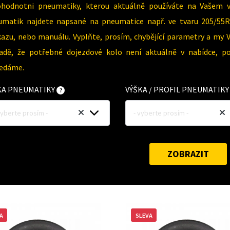
ohodnotni pneumatiky, kterou aktuálně používáte na Vašem 
umatik najdete napsané na pneumatice např. ve tvaru 205/55R
azu, nebo manuálu. Vyplňte, prosím, chybějící parametry a my 
padě, že potřebné dojezdové kolo není aktuálně v nabídce, p
ledáme.
KA PNEUMATIKY
VÝŠKA / PROFIL PNEUMATIK
vyberte prosím -
- vyberte prosím -
ZOBRAZIT
A
SLEVA