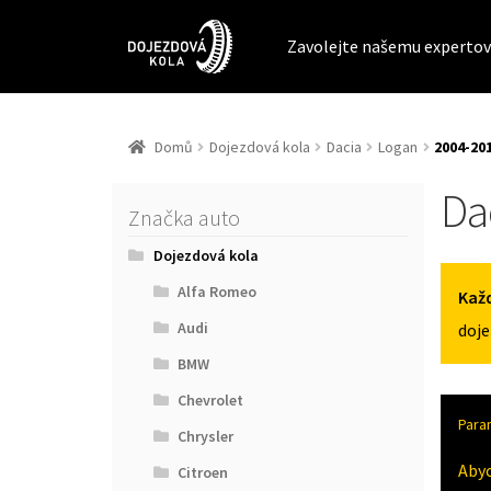
Zavolejte našemu expertov
Domů
Dojezdová kola
Dacia
Logan
2004-201
Da
Značka auto
Dojezdová kola
Alfa Romeo
Každ
Audi
doje
BMW
Chevrolet
Para
Chrysler
Aby
Citroen