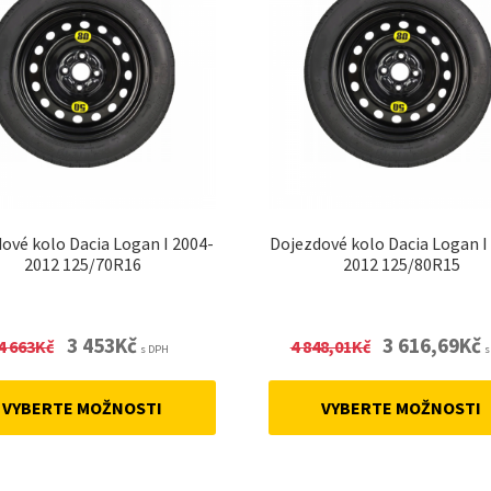
ové kolo Dacia Logan I 2004-
Dojezdové kolo Dacia Logan I
2012 125/70R16
2012 125/80R15
Original
Current
Original
C
3 453
Kč
3 616,69
Kč
4 663
Kč
4 848,01
Kč
s DPH
s
price
price
price
p
was:
is:
was:
is
VYBERTE MOŽNOSTI
VYBERTE MOŽNOSTI
4
3
4
3
663Kč.
453Kč.
848,01Kč.
6