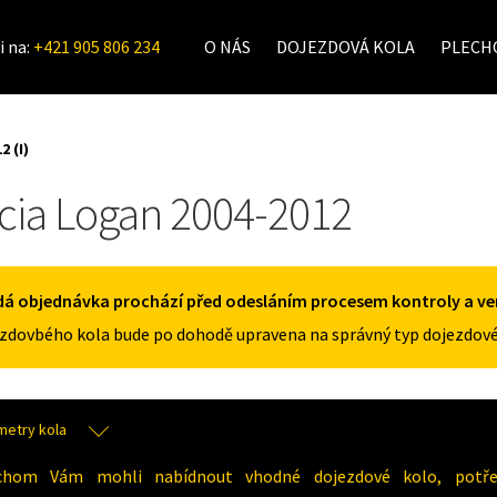
i na:
+421 905 806 234
O NÁS
DOJEZDOVÁ KOLA
PLECHO
2 (I)
cia Logan 2004-2012
á objednávka prochází před odesláním procesem kontroly a veri
zdovbého kola bude po dohodě upravena na správný typ dojezdové
metry kola
chom Vám mohli nabídnout vhodné dojezdové kolo, potřeb