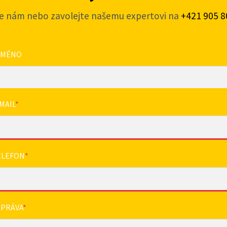
e nám nebo zavolejte našemu expertovi na
+421 905 8
JMÉNO
MAIL
*
ELEFON
*
ZPRÁVA
*