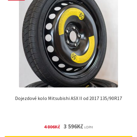
Dojezdové kolo Mitsubishi ASX II od 2017 135/90R17
Original
Current
3 596
Kč
4 806
Kč
s DPH
price
price