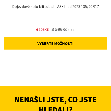
Dojezdové kolo Mitsubishi ASX II od 2023 135/90R17
Original
Current
3 596
Kč
4 806
Kč
s DPH
price
price
was:
is:
VYBERTE MOŽNOSTI
4
3
806Kč.
596Kč.
NENAŠLI JSTE, CO JSTE
HLEDALI?