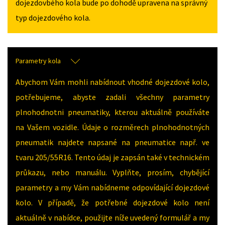
dojezdovbého kola bude po dohodě upravena na správný
typ dojezdového kola.
Parametry kola
Abychom Vám mohli nabídnout vhodné dojezdové kolo,
potřebujeme, abyste zadali všechny parametry
plnohodnotni pneumatiky, kterou aktuálně používáte
na Vašem vozidle. Údaje o rozměrech plnohodnotných
pneumatik najdete napsané na pneumatice např. ve
tvaru 205/55R16. Tento údaj je zapsán také v technickém
průkazu, nebo manuálu. Vyplňte, prosím, chybějící
parametry a my Vám nabídneme odpovídající dojezdové
kolo. V případě, že potřebné dojezdové kolo není
aktuálně v nabídce, použijte níže uvedený formulář a my