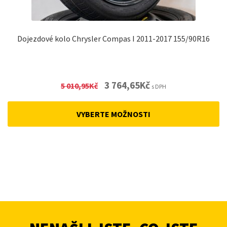
Dojezdové kolo Chrysler Compas I 2011-2017 155/90R16
Original
Current
3 764,65
Kč
5 010,95
Kč
s DPH
price
price
was:
is:
VYBERTE MOŽNOSTI
5
3
010,95Kč.
764,65Kč.