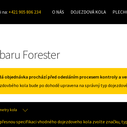
i na:
+421 905 806 234
O NÁS
DOJEZDOVÁ KOLA
PLECHO
baru Forester
á objednávka prochází před odesláním procesem kontroly a veri
zdovbého kola bude po dohodě upravena na správný typ dojezdové
metry kola
přesnou specifikaci vhodného dojezdoveho kola zvolte značku, typ 