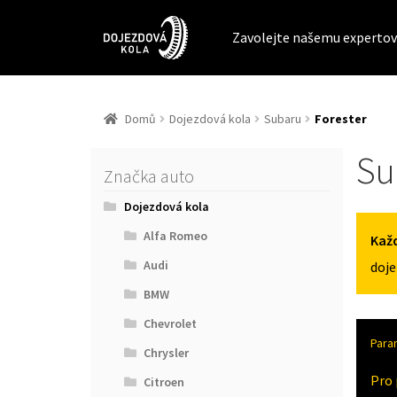
Zavolejte našemu expertov
Domů
Dojezdová kola
Subaru
Forester
Su
Značka auto
Dojezdová kola
Alfa Romeo
Každ
Audi
doje
BMW
Chevrolet
Para
Chrysler
Pro 
Citroen