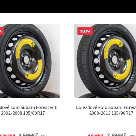
A
SLEVA
dové kolo Subaru Forester II
Dojezdové kolo Subaru Forest
2002-2008 135/80R17
2008-2013 135/90R17
Original
Current
Original
Curre
3 596
Kč
3 596
Kč
4 806
Kč
4 806
Kč