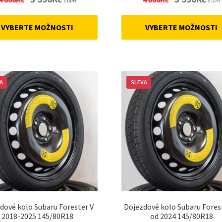
s DPH
s DPH
price
price
price
price
was:
is:
was:
is:
VYBERTE MOŽNOSTI
VYBERTE MOŽNOSTI
4
3
4
3
806Kč.
596Kč.
806Kč.
596Kč
A
SLEVA
dové kolo Subaru Forester V
Dojezdové kolo Subaru Forest
2018-2025 145/80R18
od 2024 145/80R18