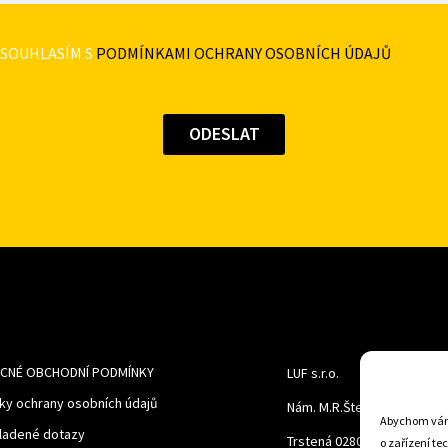
SOUHLASÍM S
PODMÍNKAMI OCHRANY OSOBNÍCH ÚDAJŮ
CNÉ OBCHODNÍ PODMÍNKY
LUF s.r.o.
ky ochrany osobních údajů
Nám. M.R.Štefanika 518,
Abychom vám 
ladené dotazy
Trstená 02801
o zařízení te