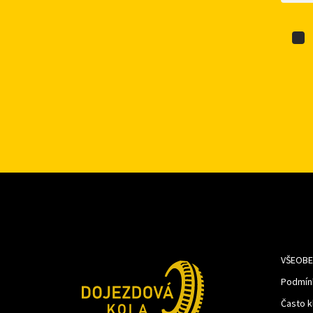
VŠEOBE
Podmín
Často k