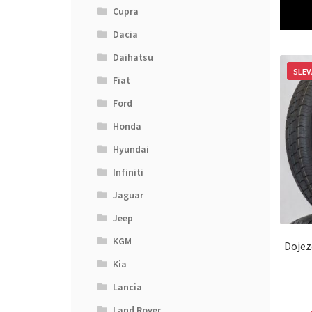
Cupra
Dacia
Daihatsu
SLEV
Fiat
Ford
Honda
Hyundai
Infiniti
Jaguar
Jeep
KGM
Dojez
Kia
Lancia
Land Rover