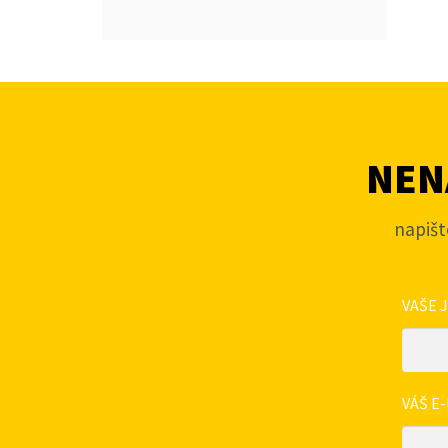
NENA
napišt
VAŠE 
VÁŠ E-