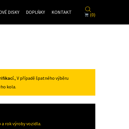
VÉ DISKY
DOPLŇKY
KONTAKT
(0)
fikací.
, V případě špatného výběru
ho kola.
a rok výroby vozidla.