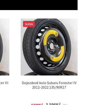
SLEVA
er III
Dojezdové kolo Subaru Forester IV
2012-2022 135/90R17
nt
Original
Current
3 596
Kč
4 806
Kč