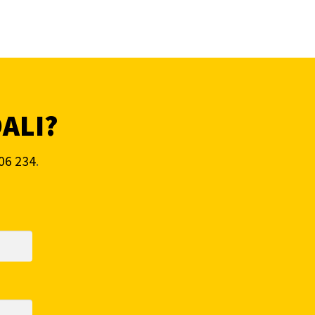
DALI?
06 234
.