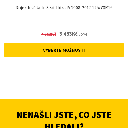
Dojezdové kolo Seat Ibiza IV 2008-2017 125/70R16
Original
Current
3 453
Kč
4 663
Kč
s DPH
price
price
was:
is:
VYBERTE MOŽNOSTI
4
3
663Kč.
453Kč.
NENAŠLI JSTE, CO JSTE
HLEDALI?