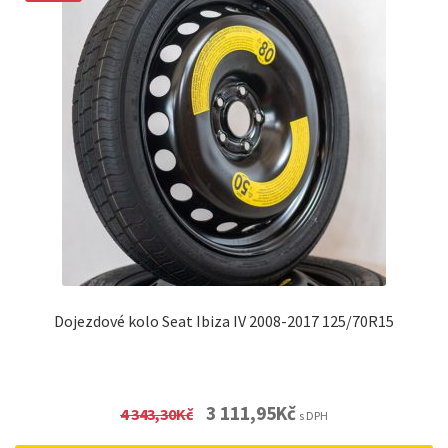
Dojezdové kolo Seat Ibiza IV 2008-2017 125/70R15
Original
Current
3 111,95
Kč
4 343,30
Kč
s DPH
price
price