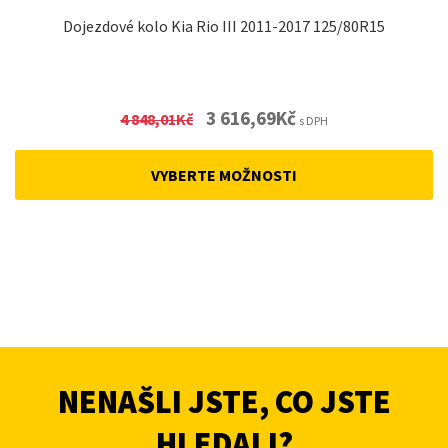
Dojezdové kolo Kia Rio III 2011-2017 125/80R15
Original
Current
3 616,69
Kč
4 848,01
Kč
s DPH
price
price
was:
is:
VYBERTE MOŽNOSTI
4
3
848,01Kč.
616,69Kč.
NENAŠLI JSTE, CO JSTE
HLEDALI?