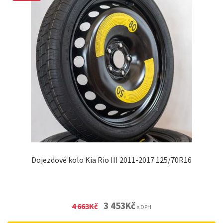
Dojezdové kolo Kia Rio III 2011-2017 125/70R16
Original
Current
3 453
Kč
4 663
Kč
s DPH
price
price