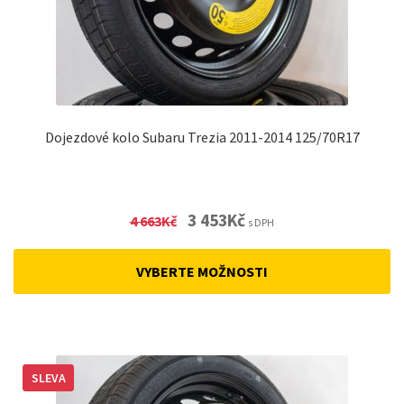
Dojezdové kolo Subaru Trezia 2011-2014 125/70R17
Original
Current
3 453
Kč
4 663
Kč
s DPH
price
price
was:
is:
VYBERTE MOŽNOSTI
4
3
663Kč.
453Kč.
SLEVA