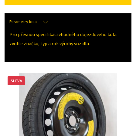
Parametry kola
Pro přesnou specifikaci vhodného dojezdoveho kola
zvolte značku, typ a rok výroby vozidla.
SLEVA