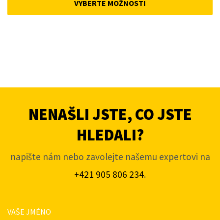
VYBERTE MOŽNOSTI
4
3
933,70Kč.
687,40Kč.
NENAŠLI JSTE, CO JSTE
HLEDALI?
napište nám nebo zavolejte našemu expertovi na
+421 905 806 234
.
VAŠE JMÉNO