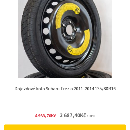
Dojezdové kolo Subaru Trezia 2011-2014 135/80R16
Original
Current
3 687,40
Kč
4 933,70
Kč
s DPH
price
price
was:
is: