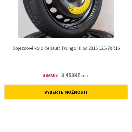
Dojezdové kolo Renault Twingo III od 2015 125/70R16
Original
Current
3 453
Kč
4 663
Kč
s DPH
price
price
was:
is:
VYBERTE MOŽNOSTI
4
3
663Kč.
453Kč.