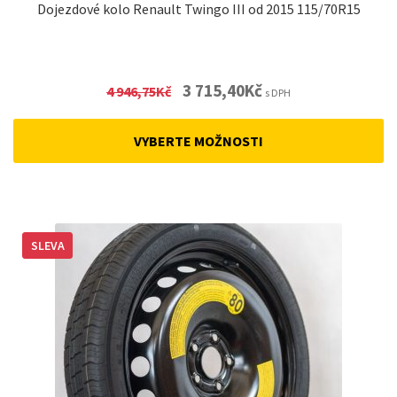
Dojezdové kolo Renault Twingo III od 2015 115/70R15
Original
Current
3 715,40
Kč
4 946,75
Kč
s DPH
price
price
was:
is:
VYBERTE MOŽNOSTI
4
3
946,75Kč.
715,40Kč.
SLEVA