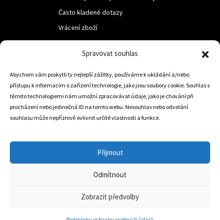
Často kladené dotazy
Vrácení zboží
Spravovat souhlas
LUF s.r.o.
Abychom vám poskytli ty nejlepší zážitky, používáme k ukládání a/nebo
Nám. M.R.Štefanika 518,
přístupu k informacím o zařízení technologie, jako jsou soubory cookie. Souhlas s
Trstená 02801
těmito technologiemi nám umožní zpracovávat údaje, jako je chování při
procházení nebo jedinečná ID na tomto webu. Nesouhlas nebo odvolání
souhlasu může nepříznivě ovlivnit určité vlastnosti a funkce.
+421 905 806 234
info@dojezdovakola.com
Přijmout
Odmítnout
Slovenský Eshop
0
Zobrazit předvolby
Podmínky ochrany osobních údajů