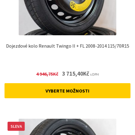
Dojezdové kolo Renault Twingo II + FL 2008-2014 115/70R15
Original
Current
3 715,40
Kč
4 946,75
Kč
s DPH
price
price
was:
is:
VYBERTE MOŽNOSTI
4
3
946,75Kč.
715,40Kč.
SLEVA