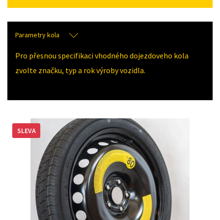
Parametry kola
Pro přesnou specifikaci vhodného dojezdoveho kola
zvolte značku, typ a rok výroby vozidla.
SLEVA