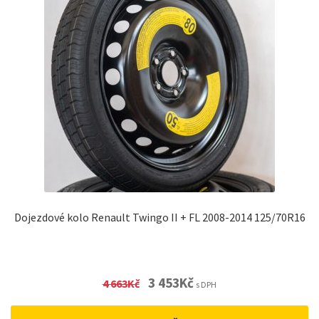
Dojezdové kolo Renault Twingo II + FL 2008-2014 125/70R16
Original
Current
3 453
Kč
4 663
Kč
s DPH
price
price
was:
is: