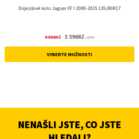
Dojezdové kolo Jaguar XF I 2008-2015 135/80R17
Original
Current
3 596
Kč
4 806
Kč
s DPH
price
price
was:
is:
VYBERTE MOŽNOSTI
4
3
806Kč.
596Kč.
NENAŠLI JSTE, CO JSTE
HLEDALI?