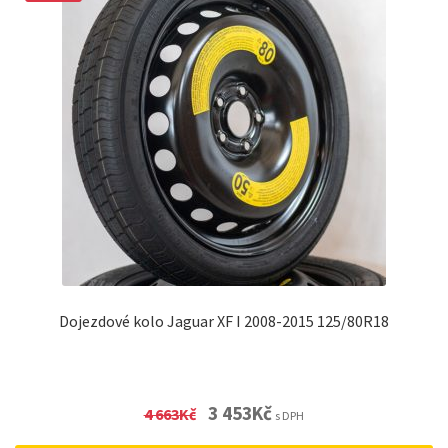
Dojezdové kolo Jaguar XF I 2008-2015 125/80R18
Original
Current
3 453
Kč
4 663
Kč
s DPH
price
price