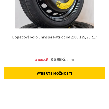
Dojezdové kolo Chrysler Patriot od 2006 135/90R17
Original
Current
3 596
Kč
4 806
Kč
s DPH
price
price
was:
is:
VYBERTE MOŽNOSTI
4
3
806Kč.
596Kč.