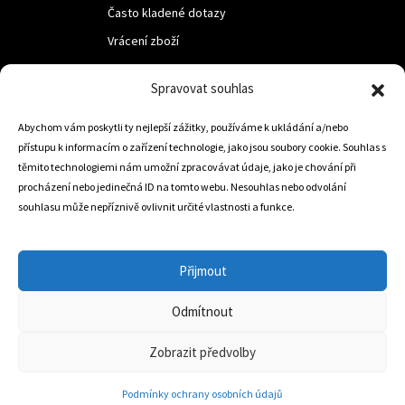
Často kladené dotazy
Vrácení zboží
Spravovat souhlas
LUF s.r.o.
Abychom vám poskytli ty nejlepší zážitky, používáme k ukládání a/nebo
Nám. M.R.Štefanika 518,
přístupu k informacím o zařízení technologie, jako jsou soubory cookie. Souhlas s
Trstená 02801
těmito technologiemi nám umožní zpracovávat údaje, jako je chování při
procházení nebo jedinečná ID na tomto webu. Nesouhlas nebo odvolání
souhlasu může nepříznivě ovlivnit určité vlastnosti a funkce.
+421 905 806 234
info@dojezdovakola.com
Přijmout
Odmítnout
Slovenský Eshop
0
Zobrazit předvolby
Podmínky ochrany osobních údajů