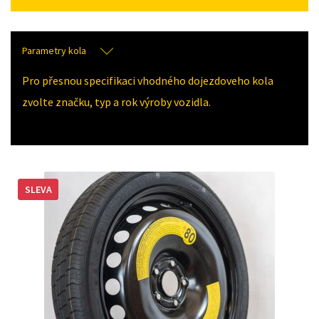
Parametry kola
Pro přesnou specifikaci vhodného dojezdoveho kola
zvolte značku, typ a rok výroby vozidla.
SLEVA