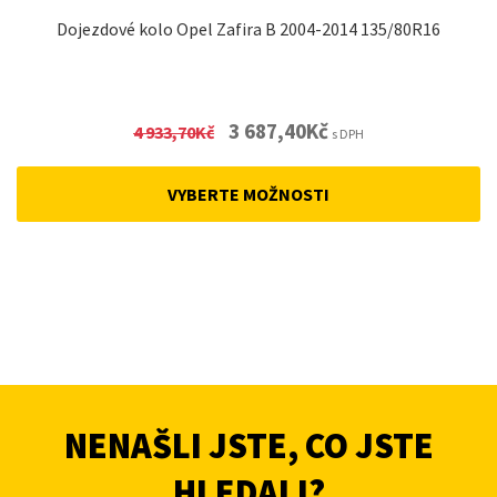
Dojezdové kolo Opel Zafira B 2004-2014 135/80R16
Original
Current
3 687,40
Kč
4 933,70
Kč
s DPH
price
price
was:
is:
VYBERTE MOŽNOSTI
4
3
933,70Kč.
687,40Kč.
NENAŠLI JSTE, CO JSTE
HLEDALI?