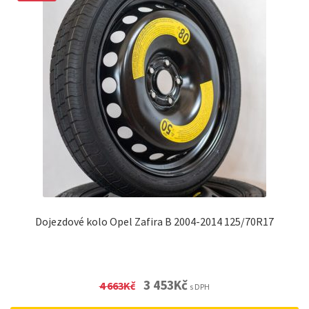
Dojezdové kolo Opel Zafira B 2004-2014 125/70R17
Original
Current
3 453
Kč
4 663
Kč
s DPH
price
price