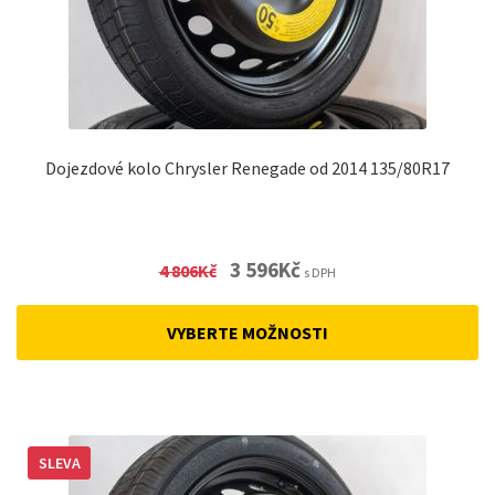
Dojezdové kolo Chrysler Renegade od 2014 135/80R17
Original
Current
3 596
Kč
4 806
Kč
s DPH
price
price
was:
is:
VYBERTE MOŽNOSTI
4
3
806Kč.
596Kč.
SLEVA