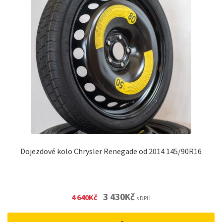
Dojezdové kolo Chrysler Renegade od 2014 145/90R16
Original
Current
3 430
Kč
4 640
Kč
s DPH
price
price
was:
is: