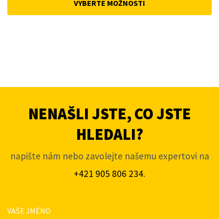
VYBERTE MOŽNOSTI
4
3
640Kč.
430Kč.
NENAŠLI JSTE, CO JSTE
HLEDALI?
napište nám nebo zavolejte našemu expertovi na
+421 905 806 234
.
VAŠE JMÉNO