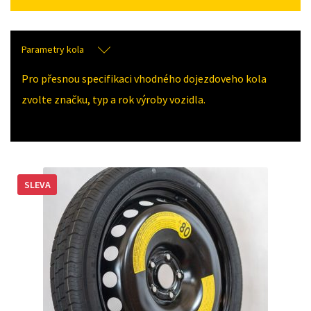
Parametry kola
Pro přesnou specifikaci vhodného dojezdoveho kola
zvolte značku, typ a rok výroby vozidla.
SLEVA