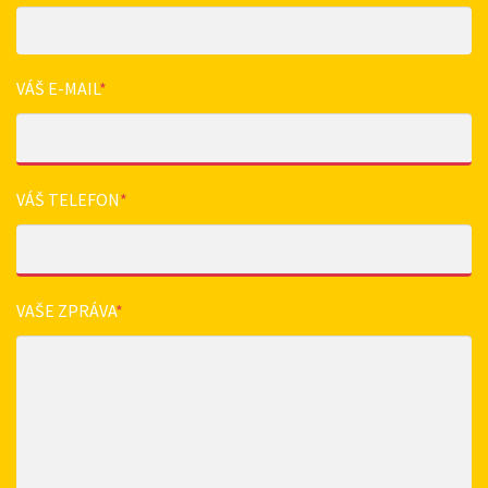
VÁŠ E-MAIL
*
VÁŠ TELEFON
*
VAŠE ZPRÁVA
*