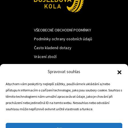
VŠEOBECNÉ OBCHODNÍ PODMÍNKY
Podmínky ochrany osobních údajů
Často kladené dotazy
Vrácení zboží
Spravovat souhlas
LUF s.r.o.
Abychom vám poskytli ty nejlepší zážitky, používáme k ukládání a/nebo
Nám. M.R.Štefanika 518,
přístupu k informacím o zařízení technologie, jako jsou soubory cookie. Souhlas s
Trstená 02801
těmito technologiemi nám umožní zpracovávat údaje, jako je chování při
procházení nebo jedinečná ID na tomto webu. Nesouhlas nebo odvolání
souhlasu může nepříznivě ovlivnit určité vlastnosti a funkce.
+421 905 806 234