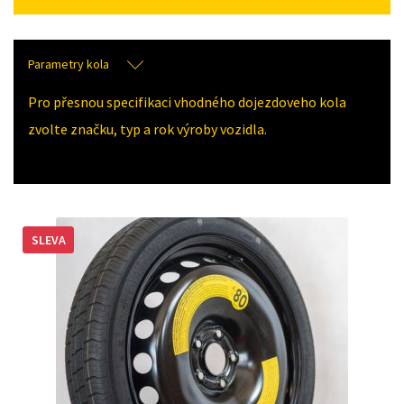
Parametry kola
Pro přesnou specifikaci vhodného dojezdoveho kola
zvolte značku, typ a rok výroby vozidla.
SLEVA