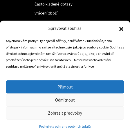
Často kladené dotazy
Vrácení zboží
Spravovat souhlas
LUF s.r.o.
Abychom vám poskytli ty nejlepší zážitky, používáme k ukládání a/nebo
Nám. M.R.Štefanika 518,
přístupu k informacím o zařízení technologie, jako jsou soubory cookie. Souhlas s
Trstená 02801
těmito technologiemi nám umožní zpracovávat údaje, jako je chování při
procházení nebo jedinečná ID na tomto webu. Nesouhlas nebo odvolání
souhlasu může nepříznivě ovlivnit určité vlastnosti a funkce.
+421 905 806 234
info@dojezdovakola.com
Přijmout
Odmítnout
Slovenský Eshop
0
Zobrazit předvolby
Podmínky ochrany osobních údajů