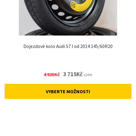
Dojezdové kolo Audi S7 I od 2014 145/60R20
Original
Current
3 715
Kč
4 925
Kč
s DPH
price
price
was:
is:
VYBERTE MOŽNOSTI
4
3
925Kč.
715Kč.