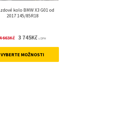
zdové kolo BMW X3 G01 od
2017 145/85R18
Original
Current
3 745
Kč
4 663
Kč
s DPH
price
price
was:
is:
VYBERTE MOŽNOSTI
4
3
663Kč.
745Kč.