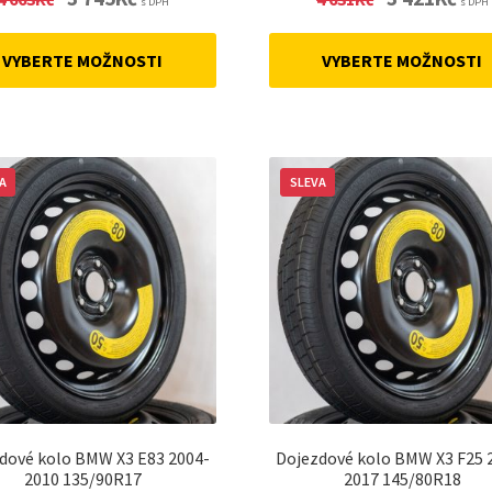
s DPH
s DPH
price
price
price
price
was:
is:
was:
is:
VYBERTE MOŽNOSTI
VYBERTE MOŽNOSTI
4
3
4
3
663Kč.
745Kč.
631Kč.
421Kč
A
SLEVA
dové kolo BMW X3 E83 2004-
Dojezdové kolo BMW X3 F25 
2010 135/90R17
2017 145/80R18