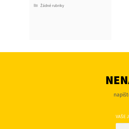
Žádné rubriky
NENA
napišt
VAŠE 