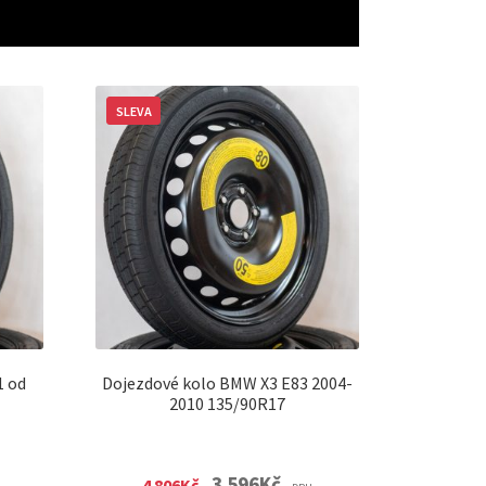
SLEVA
1 od
Dojezdové kolo BMW X3 E83 2004-
2010 135/90R17
nt
Original
Current
3 596
Kč
4 806
Kč