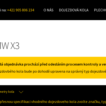
i na:
+421 905 806 234
O NÁS
DOJEZDOVÁ KOLA
PLECHO
W X3
á objednávka prochází před odesláním procesem kontroly a veri
zdovbého kola bude po dohodě upravena na správný typ dojezdové
metry kola
přesnou specifikaci vhodného dojezdoveho kola zvolte značku, typ 