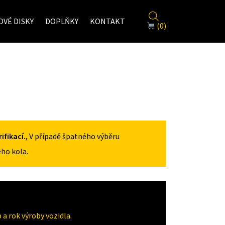
VÉ DISKY
DOPLŇKY
KONTAKT
(0)
fikací.
, V případě špatného výběru
ho kola.
a rok výroby vozidla.