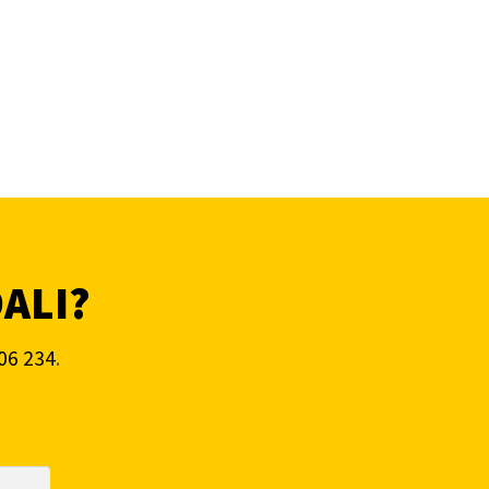
DALI?
06 234
.