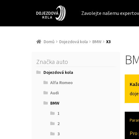
Zavolejte našemu expertov
Domů
Dojezdová kola
BMW
X3
BM
Značka auto
Dojezdová kola
Alfa Romeo
Každ
Audi
doje
BMW
1
Para
2
Pro 
3