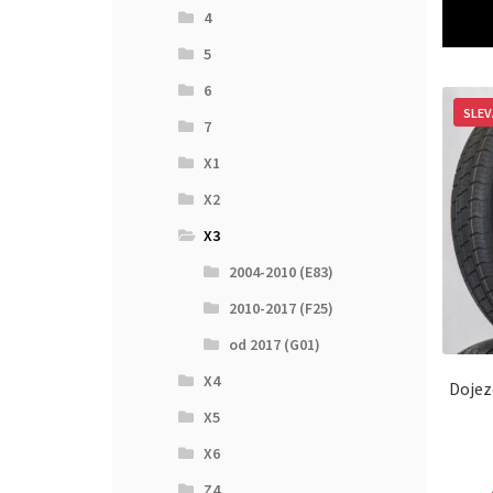
4
5
6
SLEV
7
X1
X2
X3
2004-2010 (E83)
2010-2017 (F25)
od 2017 (G01)
X4
Dojez
X5
X6
Z4