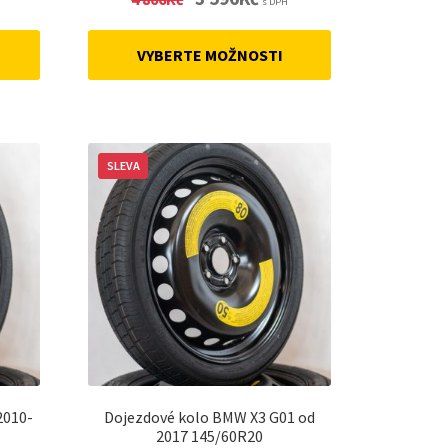
s DPH
price
price
was:
is:
VYBERTE MOŽNOSTI
4
3
.
806Kč.
596Kč.
SLEVA
2010-
Dojezdové kolo BMW X3 G01 od
2017 145/60R20