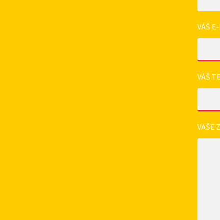
VÁŠ E-
VÁŠ T
VAŠE 