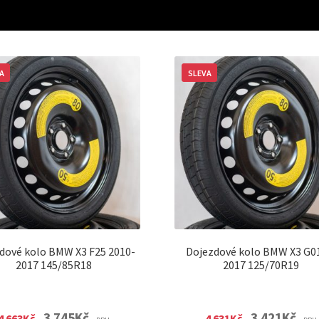
A
SLEVA
dové kolo BMW X3 F25 2010-
Dojezdové kolo BMW X3 G0
2017 145/85R18
2017 125/70R19
Original
Current
Original
Curre
3 745
Kč
3 421
Kč
4 663
Kč
4 631
Kč