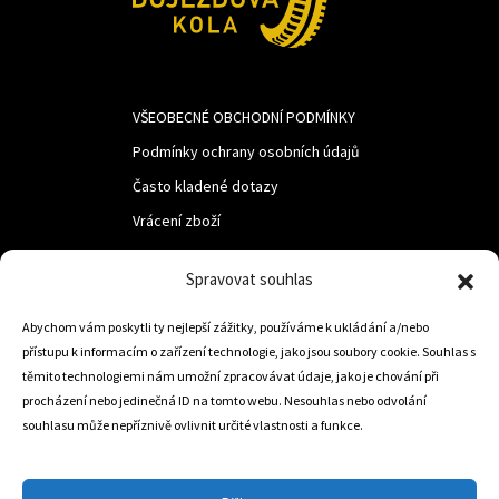
VŠEOBECNÉ OBCHODNÍ PODMÍNKY
Podmínky ochrany osobních údajů
Často kladené dotazy
Vrácení zboží
Spravovat souhlas
LUF s.r.o.
Abychom vám poskytli ty nejlepší zážitky, používáme k ukládání a/nebo
Nám. M.R.Štefanika 518,
přístupu k informacím o zařízení technologie, jako jsou soubory cookie. Souhlas s
Trstená 02801
těmito technologiemi nám umožní zpracovávat údaje, jako je chování při
procházení nebo jedinečná ID na tomto webu. Nesouhlas nebo odvolání
souhlasu může nepříznivě ovlivnit určité vlastnosti a funkce.
+421 905 806 234