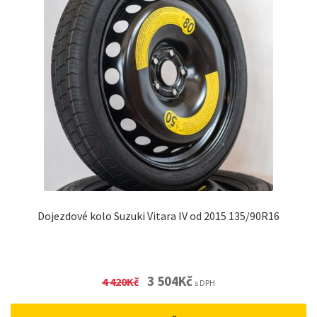
Dojezdové kolo Suzuki Vitara IV od 2015 135/90R16
Original
Current
3 504
Kč
4 420
Kč
s DPH
price
price
was:
is: