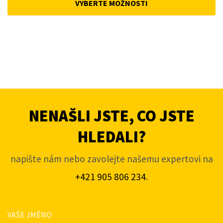
VYBERTE MOŽNOSTI
4
3
420Kč.
504Kč.
NENAŠLI JSTE, CO JSTE
HLEDALI?
napište nám nebo zavolejte našemu expertovi na
+421 905 806 234
.
VAŠE JMÉNO