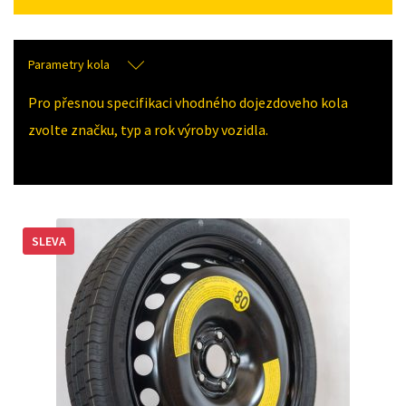
Parametry kola
Pro přesnou specifikaci vhodného dojezdoveho kola
zvolte značku, typ a rok výroby vozidla.
SLEVA