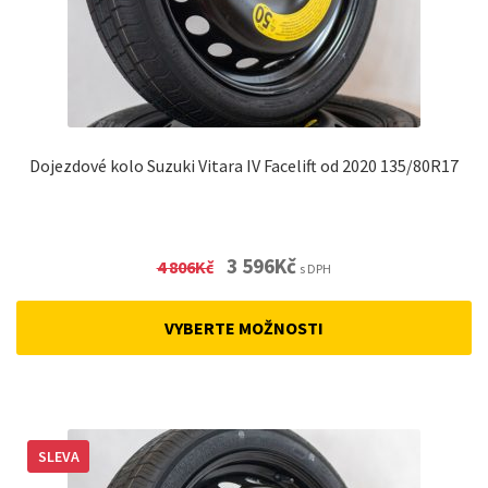
Dojezdové kolo Suzuki Vitara IV Facelift od 2020 135/80R17
Original
Current
3 596
Kč
4 806
Kč
s DPH
price
price
was:
is:
VYBERTE MOŽNOSTI
4
3
806Kč.
596Kč.
SLEVA