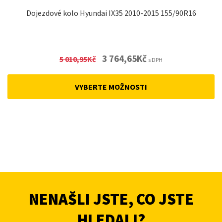
Dojezdové kolo Hyundai IX35 2010-2015 155/90R16
Original
Current
3 764,65
Kč
5 010,95
Kč
s DPH
price
price
was:
is:
VYBERTE MOŽNOSTI
5
3
010,95Kč.
764,65Kč.
NENAŠLI JSTE, CO JSTE
HLEDALI?