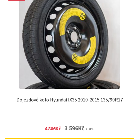
Dojezdové kolo Hyundai IX35 2010-2015 135/90R17
Original
Current
3 596
Kč
4 806
Kč
s DPH
price
price