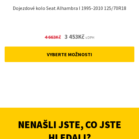
Dojezdové kolo Seat Alhambra I 1995-2010 125/70R18
Original
Current
3 453
Kč
4 663
Kč
s DPH
price
price
was:
is:
VYBERTE MOŽNOSTI
4
3
663Kč.
453Kč.
NENAŠLI JSTE, CO JSTE
HLEDALI?