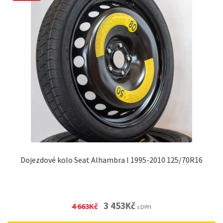
Dojezdové kolo Seat Alhambra I 1995-2010 125/70R16
Original
Current
3 453
Kč
4 663
Kč
s DPH
price
price