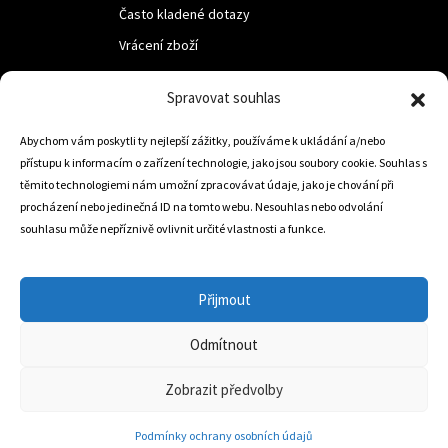
Často kladené dotazy
Vrácení zboží
Spravovat souhlas
LUF s.r.o.
Abychom vám poskytli ty nejlepší zážitky, používáme k ukládání a/nebo
Nám. M.R.Štefanika 518,
přístupu k informacím o zařízení technologie, jako jsou soubory cookie. Souhlas s
Trstená 02801
těmito technologiemi nám umožní zpracovávat údaje, jako je chování při
procházení nebo jedinečná ID na tomto webu. Nesouhlas nebo odvolání
souhlasu může nepříznivě ovlivnit určité vlastnosti a funkce.
+421 905 806 234
info@dojezdovakola.com
Přijmout
Odmítnout
Slovenský Eshop
0
Zobrazit předvolby
Podmínky ochrany osobních údajů