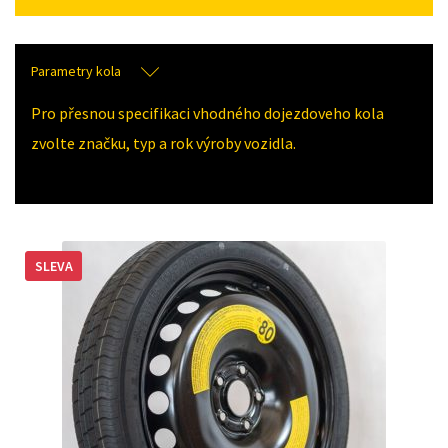
Parametry kola
Pro přesnou specifikaci vhodného dojezdoveho kola
zvolte značku, typ a rok výroby vozidla.
SLEVA