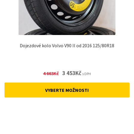
Dojezdové kolo Volvo V90 II od 2016 125/80R18
Original
Current
3 453
Kč
4 663
Kč
s DPH
price
price
was:
is:
VYBERTE MOŽNOSTI
4
3
663Kč.
453Kč.