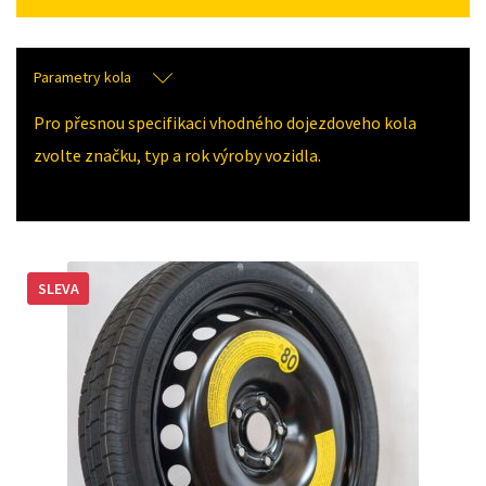
Parametry kola
Pro přesnou specifikaci vhodného dojezdoveho kola
zvolte značku, typ a rok výroby vozidla.
SLEVA