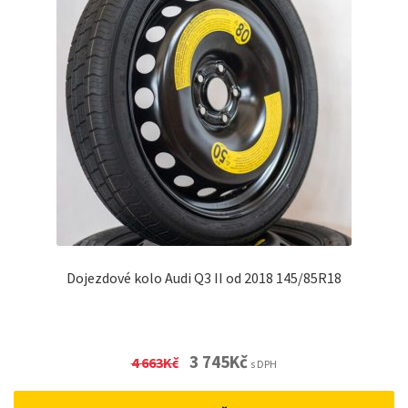
Dojezdové kolo Audi Q3 II od 2018 145/85R18
Original
Current
3 745
Kč
4 663
Kč
s DPH
price
price
was:
is: