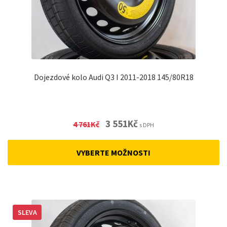
Dojezdové kolo Audi Q3 I 2011-2018 145/80R18
Original
Current
3 551
Kč
4 761
Kč
s DPH
price
price
was:
is:
VYBERTE MOŽNOSTI
4
3
761Kč.
551Kč.
SLEVA