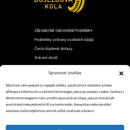
VŠEOBECNÉ OBCHODNÍ PODMÍNKY
Podmínky ochrany osobních údajů
Často kladené dotazy
Vrácení zboží
Spravovat souhlas
LUF s.r.o.
Abychom vám poskytli ty nejlepší zážitky, používáme k ukládání a/nebo
Nám. M.R.Štefanika 518,
přístupu k informacím o zařízení technologie, jako jsou soubory cookie. Souhlas s
Trstená 02801
těmito technologiemi nám umožní zpracovávat údaje, jako je chování při
procházení nebo jedinečná ID na tomto webu. Nesouhlas nebo odvolání
souhlasu může nepříznivě ovlivnit určité vlastnosti a funkce.
+421 905 806 234