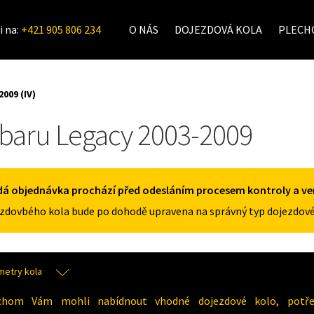
i na:
+421 905 806 234
O NÁS
DOJEZDOVÁ KOLA
PLECHO
2009 (IV)
baru Legacy 2003-2009
á objednávka prochází před odesláním procesem kontroly a veri
zdovbého kola bude po dohodě upravena na správný typ dojezdové
metry kola
chom Vám mohli nabídnout vhodné dojezdové kolo, potřeb