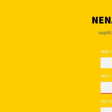
NENA
napišt
VAŠE 
VÁŠ E-
VÁŠ T