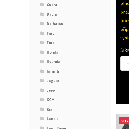
pln
Cupra
pne
Dacia
průk
Daihatsu
pří
Fiat
vyh
Ford
ŠÍŘ
Honda
Hyundai
- 
Infiniti
Jaguar
Jeep
KGM
Kia
Lancia
SLEV
Land Rover