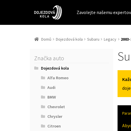
Zavolejte našemu expertov
Domů
Dojezdová kola
Subaru
Legacy
2003-
Su
Značka auto
Dojezdová kola
Alfa Romeo
Každ
Audi
doje
BMW
Chevrolet
Para
Chrysler
Aby
Citroen