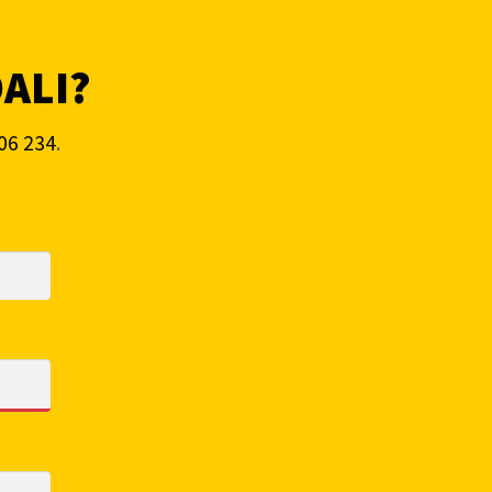
DALI?
06 234
.