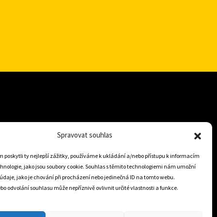
+421 905 806 234
Spravovat souhlas
info@dojezdovakola.com
poskytli ty nejlepší zážitky, používáme k ukládání a/nebo přístupu k informacím
chnologie, jako jsou soubory cookie. Souhlas s těmito technologiemi nám umožní
údaje, jako je chování při procházení nebo jedinečná ID na tomto webu.
Slovenský Eshop
o odvolání souhlasu může nepříznivě ovlivnit určité vlastnosti a funkce.
0