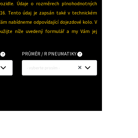
vozidle. Údaje o rozměrech plnohodnotných
16. Tento údaj je zapsán také v technickém
Vám nabídneme odpovídající dojezdové kolo. V
oužijte níže uvedený formulář a my Vám jej
Y
PRŮMĚR / R PNEUMATIKY
- vyberte prosím -