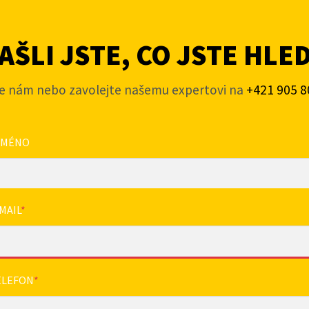
ŠLI JSTE, CO JSTE HLE
e nám nebo zavolejte našemu expertovi na
+421 905 8
JMÉNO
MAIL
*
ELEFON
*