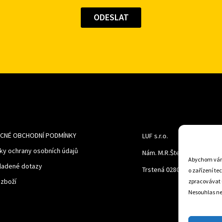
CNÉ OBCHODNÍ PODMÍNKY
LUF s.r.o.
ky ochrany osobních údajů
Nám. M.R.Štefanika 518,
Abychom vám 
ladené dotazy
Trstená 02801
o zařízení te
 zboží
zpracovávat 
Nesouhlas neb