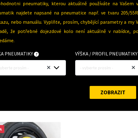
ohodnotni pneumatiky, kterou aktuálně používáte na Vašem 
umatik najdete napsané na pneumatice např. ve tvaru 205/55R
azu, nebo manuálu. Vyplňte, prosím, chybějící parametry a my 
padě, že potřebné dojezdové kolo není aktuálně v nabídce, p
ledáme.
KA PNEUMATIKY
VÝŠKA / PROFIL PNEUMATIK
vyberte prosím -
- vyberte prosím -
ZOBRAZIT
A