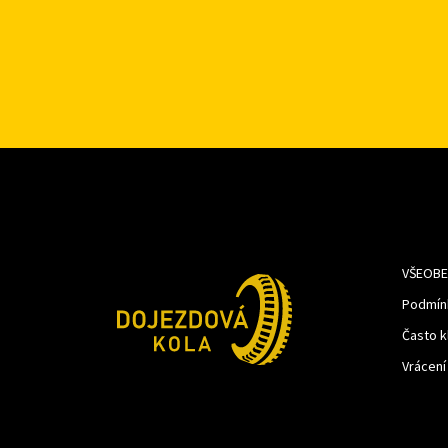
VŠEOBE
Podmín
Často k
Vrácení