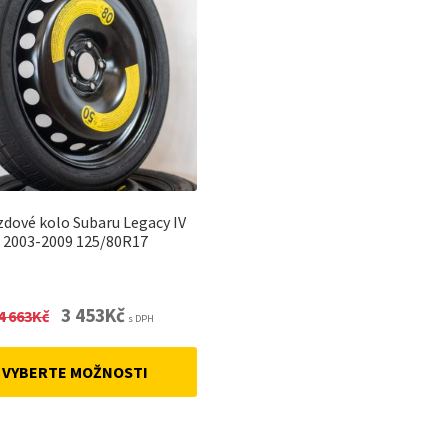
zdové kolo Subaru Legacy IV
2003-2009 125/80R17
Original
Current
3 453
Kč
4 663
Kč
s DPH
price
price
was:
is:
VYBERTE MOŽNOSTI
4
3
663Kč.
453Kč.