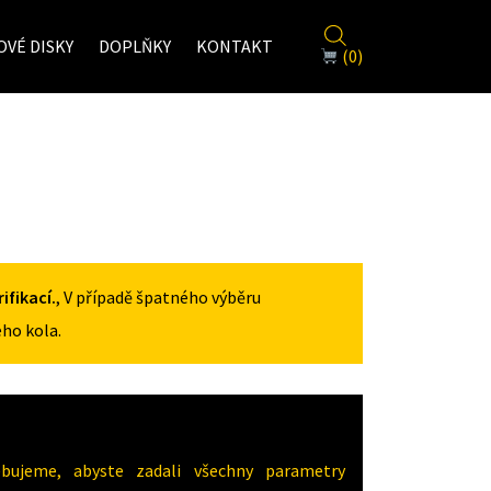
VÉ DISKY
DOPLŇKY
KONTAKT
(0)
fikací.
, V případě špatného výběru
ho kola.
ujeme, abyste zadali všechny parametry