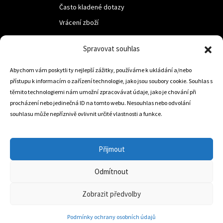
Často kladené dotazy
Vrácení zboží
Spravovat souhlas
LUF s.r.o.
Abychom vám poskytli ty nejlepší zážitky, používáme k ukládání a/nebo
Nám. M.R.Štefanika 518,
přístupu k informacím o zařízení technologie, jako jsou soubory cookie. Souhlas s
Trstená 02801
těmito technologiemi nám umožní zpracovávat údaje, jako je chování při
procházení nebo jedinečná ID na tomto webu. Nesouhlas nebo odvolání
souhlasu může nepříznivě ovlivnit určité vlastnosti a funkce.
+421 905 806 234
info@dojezdovakola.com
Přijmout
Odmítnout
Slovenský Eshop
0
Zobrazit předvolby
Podmínky ochrany osobních údajů