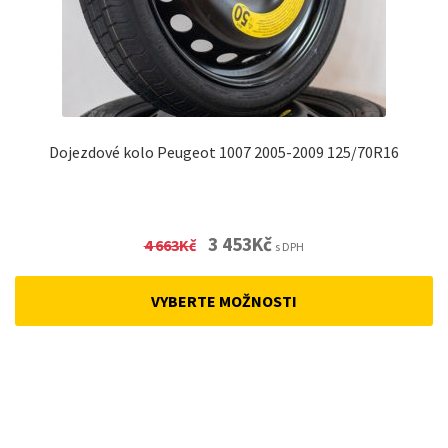
Dojezdové kolo Peugeot 1007 2005-2009 125/70R16
Original
Current
3 453
Kč
4 663
Kč
s DPH
price
price
was:
is:
VYBERTE MOŽNOSTI
4
3
663Kč.
453Kč.