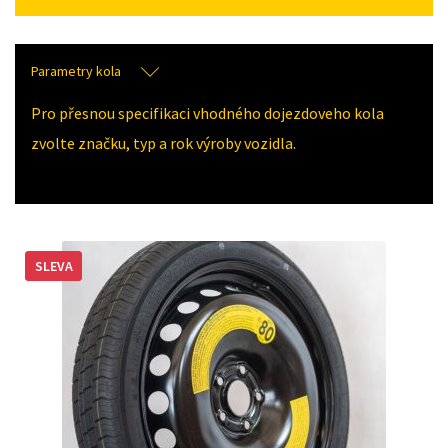
Parametry kola
Pro přesnou specifikaci vhodného dojezdoveho kola
zvolte značku, typ a rok výroby vozidla.
SLEVA