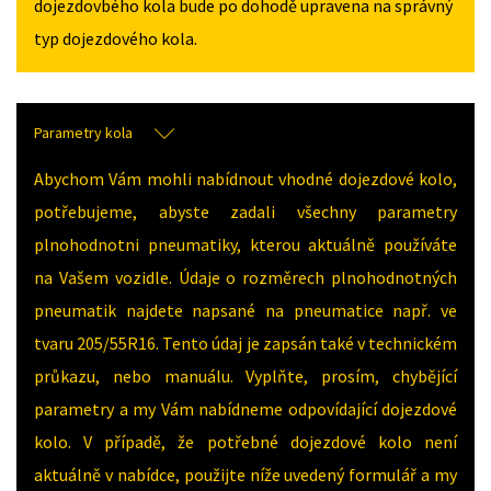
dojezdovbého kola bude po dohodě upravena na správný
typ dojezdového kola.
Parametry kola
Abychom Vám mohli nabídnout vhodné dojezdové kolo,
potřebujeme, abyste zadali všechny parametry
plnohodnotni pneumatiky, kterou aktuálně používáte
na Vašem vozidle. Údaje o rozměrech plnohodnotných
pneumatik najdete napsané na pneumatice např. ve
tvaru 205/55R16. Tento údaj je zapsán také v technickém
průkazu, nebo manuálu. Vyplňte, prosím, chybějící
parametry a my Vám nabídneme odpovídající dojezdové
kolo. V případě, že potřebné dojezdové kolo není
aktuálně v nabídce, použijte níže uvedený formulář a my