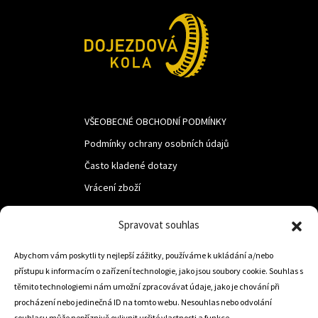
VŠEOBECNÉ OBCHODNÍ PODMÍNKY
Podmínky ochrany osobních údajů
Často kladené dotazy
Vrácení zboží
Spravovat souhlas
LUF s.r.o.
Abychom vám poskytli ty nejlepší zážitky, používáme k ukládání a/nebo
Nám. M.R.Štefanika 518,
přístupu k informacím o zařízení technologie, jako jsou soubory cookie. Souhlas s
Trstená 02801
těmito technologiemi nám umožní zpracovávat údaje, jako je chování při
procházení nebo jedinečná ID na tomto webu. Nesouhlas nebo odvolání
souhlasu může nepříznivě ovlivnit určité vlastnosti a funkce.