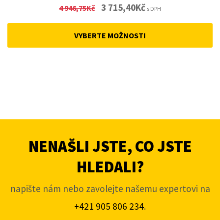
Original
Current
3 715,40
Kč
4 946,75
Kč
s DPH
price
price
was:
is:
VYBERTE MOŽNOSTI
4
3
946,75Kč.
715,40Kč.
NENAŠLI JSTE, CO JSTE
HLEDALI?
napište nám nebo zavolejte našemu expertovi na
+421 905 806 234
.