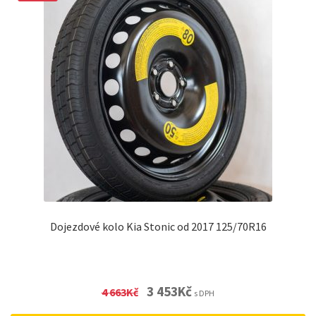
Dojezdové kolo Kia Stonic od 2017 125/70R16
Original
Current
3 453
Kč
4 663
Kč
s DPH
price
price