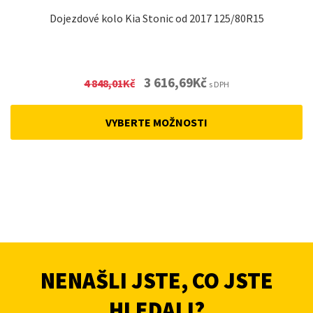
Dojezdové kolo Kia Stonic od 2017 125/80R15
Original
Current
3 616,69
Kč
4 848,01
Kč
s DPH
price
price
was:
is:
VYBERTE MOŽNOSTI
4
3
848,01Kč.
616,69Kč.
NENAŠLI JSTE, CO JSTE
HLEDALI?