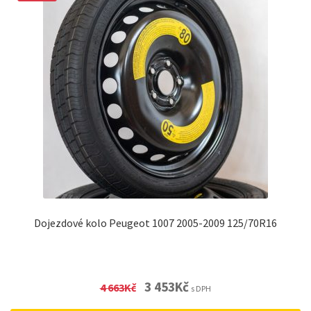
Dojezdové kolo Peugeot 1007 2005-2009 125/70R16
Original
Current
3 453
Kč
4 663
Kč
s DPH
price
price