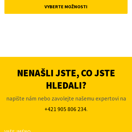
was:
is:
VYBERTE MOŽNOSTI
4
3
663Kč.
453Kč.
NENAŠLI JSTE, CO JSTE
HLEDALI?
napište nám nebo zavolejte našemu expertovi na
+421 905 806 234
.
VAŠE JMÉNO