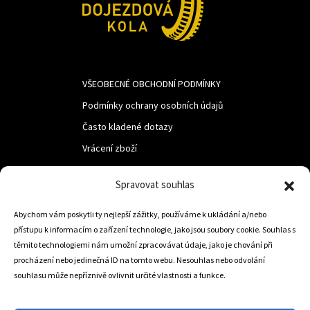
VŠEOBECNÉ OBCHODNÍ PODMÍNKY
Podmínky ochrany osobních údajů
Často kladené dotazy
Vrácení zboží
Spravovat souhlas
LUF s.r.o.
Abychom vám poskytli ty nejlepší zážitky, používáme k ukládání a/nebo
Nám. M.R.Štefanika 518,
přístupu k informacím o zařízení technologie, jako jsou soubory cookie. Souhlas s
Trstená 02801
těmito technologiemi nám umožní zpracovávat údaje, jako je chování při
procházení nebo jedinečná ID na tomto webu. Nesouhlas nebo odvolání
souhlasu může nepříznivě ovlivnit určité vlastnosti a funkce.
+421 905 806 234