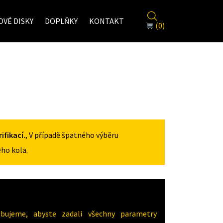
VÉ DISKY
DOPLŇKY
KONTAKT
(0)
fikací.
, V případě špatného výběru
ho kola.
ujeme, abyste zadali všechny parametry