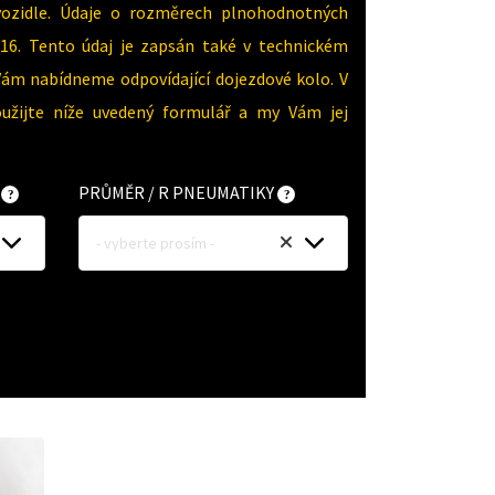
vozidle. Údaje o rozměrech plnohodnotných
16. Tento údaj je zapsán také v technickém
Vám nabídneme odpovídající dojezdové kolo. V
oužijte níže uvedený formulář a my Vám jej
Y
PRŮMĚR / R PNEUMATIKY
- vyberte prosím -