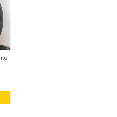
 T32 +
nt
.