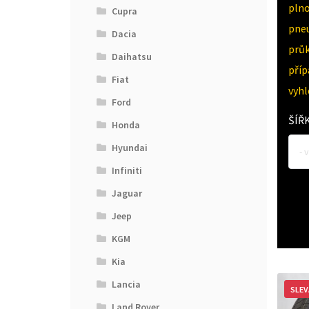
pln
Cupra
pne
Dacia
průk
Daihatsu
pří
Fiat
vyh
Ford
ŠÍŘ
Honda
Hyundai
- 
Infiniti
Jaguar
Jeep
KGM
Kia
Lancia
SLEV
Land Rover