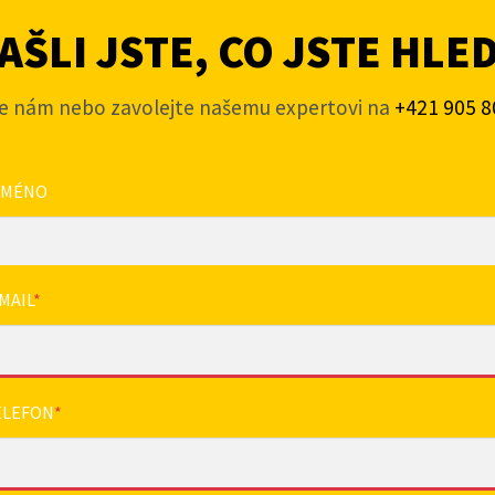
ŠLI JSTE, CO JSTE HLE
e nám nebo zavolejte našemu expertovi na
+421 905 8
JMÉNO
MAIL
*
ELEFON
*