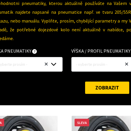
ohodnotni pneumatiky, kterou aktuálně používáte na Vašem 
umatik najdete napsané na pneumatice např. ve tvaru 205/55R
azu, nebo manuálu. Vyplňte, prosím, chybějící parametry a my 
padě, že potřebné dojezdové kolo není aktuálně v nabídce, p
ledáme.
KA PNEUMATIKY
VÝŠKA / PROFIL PNEUMATIK
vyberte prosím -
- vyberte prosím -
ZOBRAZIT
A
SLEVA