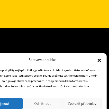
+421 905 806 234
Spravovat souhlas
info@dojezdovakola.com
poskytli ty nejlepší zážitky, používáme k ukládání a/nebo přístupu k informacím
chnologie, jako jsou soubory cookie. Souhlas s těmito technologiemi nám umožní
údaje, jako je chování při procházení nebo jedinečná ID na tomto webu.
Slovenský Eshop
o odvolání souhlasu může nepříznivě ovlivnit určité vlastnosti a funkce.
0
ijmout
Odmítnout
Zobrazit předvolby