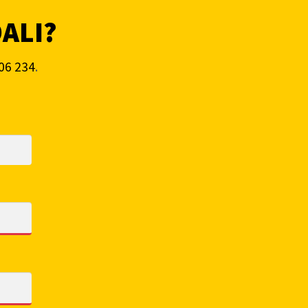
DALI?
06 234
.