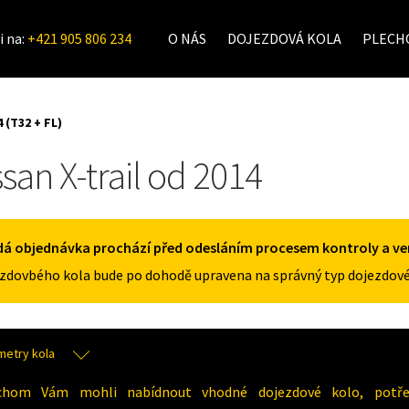
i na:
+421 905 806 234
O NÁS
DOJEZDOVÁ KOLA
PLECHO
 (T32 + FL)
san X-trail od 2014
á objednávka prochází před odesláním procesem kontroly a veri
zdovbého kola bude po dohodě upravena na správný typ dojezdové
metry kola
chom Vám mohli nabídnout vhodné dojezdové kolo, potřeb