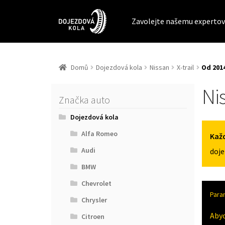
Zavolejte našemu expertov
Domů
Dojezdová kola
Nissan
X-trail
Od 2014
Nis
Značka auto
Dojezdová kola
Alfa Romeo
Každ
Audi
doje
BMW
Chevrolet
Para
Chrysler
Aby
Citroen