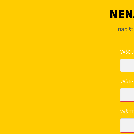
NENA
napišt
VAŠE 
VÁŠ E-
VÁŠ T