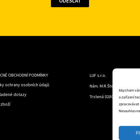
CNÉ OBCHODNÍ PODMÍNKY
LUF s.r.o.
ky ochrany osobních údajů
Nám. M.R.Štefanika 518,
Abychom vám 
ladené dotazy
Trstená 02801
o zařízení te
 zboží
zpracovávat 
Nesouhlas neb
Př