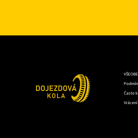
VŠEOBE
Podmín
Často k
Vrácení