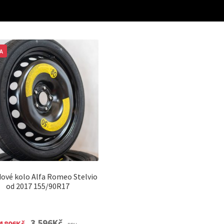
A
ové kolo Alfa Romeo Stelvio
od 2017 155/90R17
Original
Current
3 596
Kč
4 806
Kč