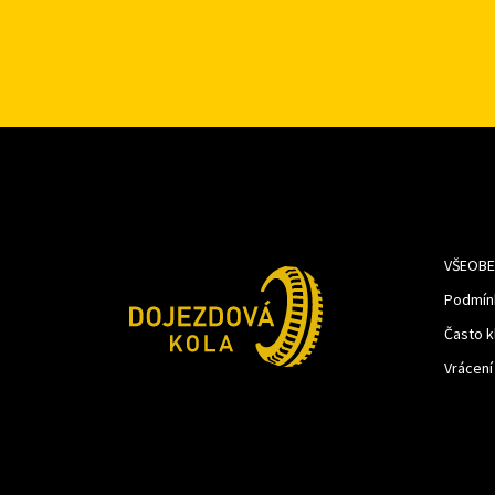
VŠEOBE
Podmín
Často k
Vrácení