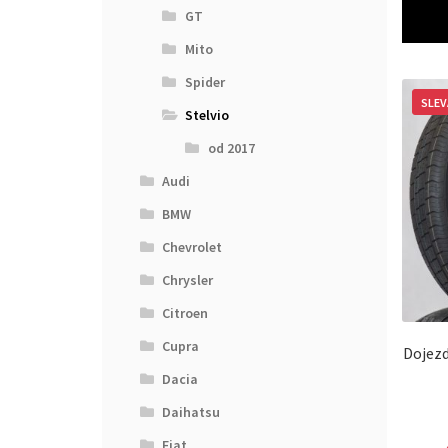
GT
Mito
Spider
SLEV
Stelvio
od 2017
Audi
BMW
Chevrolet
Chrysler
Citroen
Cupra
Dojezd
Dacia
Daihatsu
Fiat