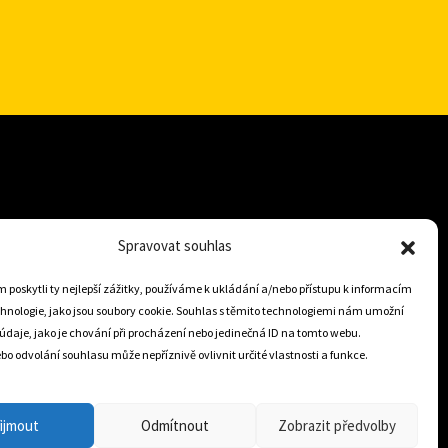
+421 905 806 234
Spravovat souhlas
info@dojezdovakola.com
poskytli ty nejlepší zážitky, používáme k ukládání a/nebo přístupu k informacím
chnologie, jako jsou soubory cookie. Souhlas s těmito technologiemi nám umožní
údaje, jako je chování při procházení nebo jedinečná ID na tomto webu.
Slovenský Eshop
o odvolání souhlasu může nepříznivě ovlivnit určité vlastnosti a funkce.
0
ijmout
Odmítnout
Zobrazit předvolby