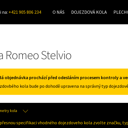
i na:
+421 905 806 234
O NÁS
DOJEZDOVÁ KOLA
PLECHO
fa Romeo Stelvio
á objednávka prochází před odesláním procesem kontroly a veri
zdovbého kola bude po dohodě upravena na správný typ dojezdové
metry kola
přesnou specifikaci vhodného dojezdoveho kola zvolte značku, typ 