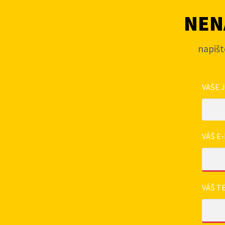
NENA
napišt
VAŠE 
VÁŠ E-
VÁŠ T