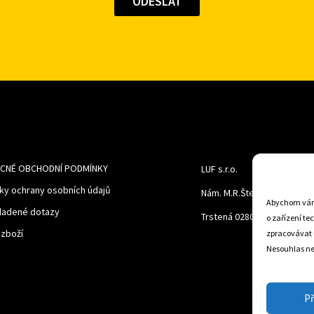
CNÉ OBCHODNÍ PODMÍNKY
LUF s.r.o.
ky ochrany osobních údajů
Nám. M.R.Štefanika 518,
Abychom vám 
ladené dotazy
Trstená 02801
o zařízení te
 zboží
zpracovávat 
Nesouhlas neb
Př