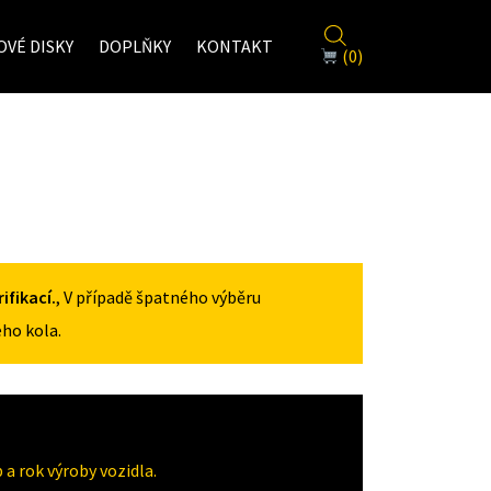
VÉ DISKY
DOPLŇKY
KONTAKT
(0)
fikací.
, V případě špatného výběru
ho kola.
a rok výroby vozidla.