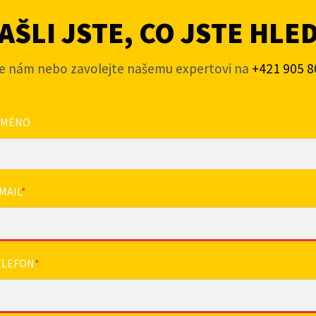
ŠLI JSTE, CO JSTE HLE
e nám nebo zavolejte našemu expertovi na
+421 905 8
JMÉNO
MAIL
*
ELEFON
*