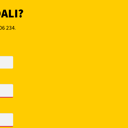
DALI?
06 234
.