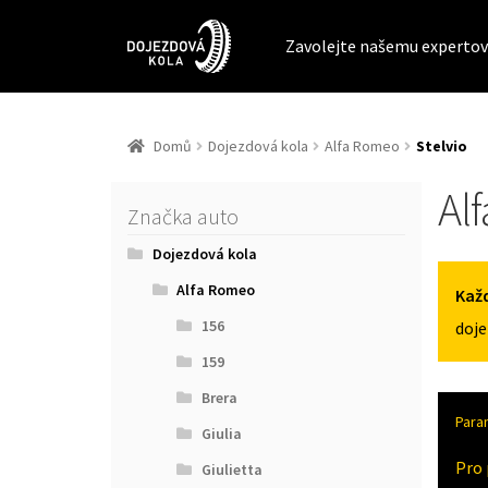
Zavolejte našemu expertov
Domů
Dojezdová kola
Alfa Romeo
Stelvio
Al
Značka auto
Dojezdová kola
Alfa Romeo
Každ
156
doje
159
Brera
Para
Giulia
Pro 
Giulietta