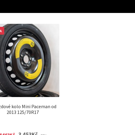
A
zdové kolo Mini Paceman od
2013 125/70R17
Original
Current
3 453
Kč
4 663
Kč