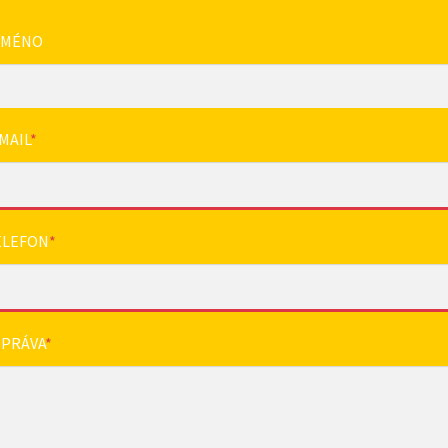
JMÉNO
MAIL
*
ELEFON
*
ZPRÁVA
*