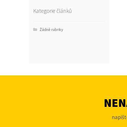
Kategorie článků
Žádné rubriky
NENA
napišt