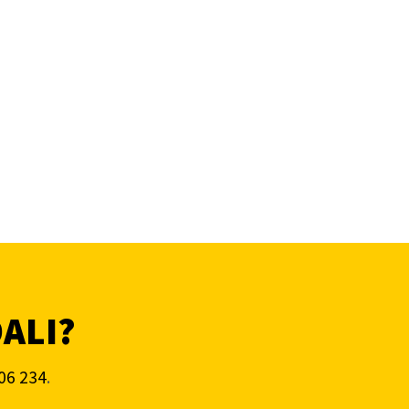
DALI?
06 234
.