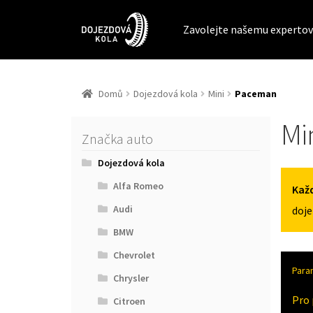
Zavolejte našemu expertov
Domů
Dojezdová kola
Mini
Paceman
Mi
Značka auto
Dojezdová kola
Alfa Romeo
Každ
Audi
doje
BMW
Chevrolet
Para
Chrysler
Pro 
Citroen