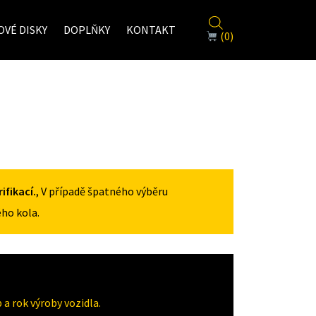
VÉ DISKY
DOPLŇKY
KONTAKT
(0)
fikací.
, V případě špatného výběru
ho kola.
a rok výroby vozidla.