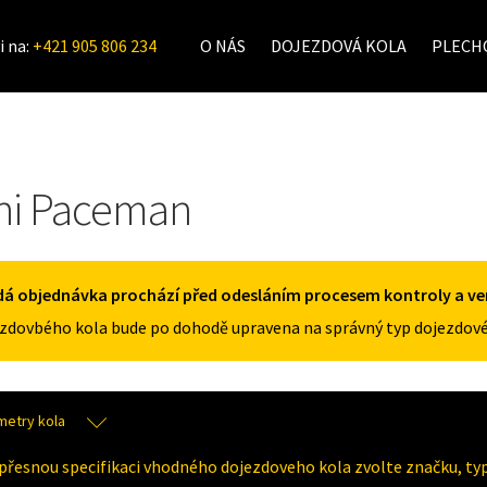
i na:
+421 905 806 234
O NÁS
DOJEZDOVÁ KOLA
PLECHO
ni Paceman
á objednávka prochází před odesláním procesem kontroly a veri
zdovbého kola bude po dohodě upravena na správný typ dojezdové
metry kola
přesnou specifikaci vhodného dojezdoveho kola zvolte značku, typ 