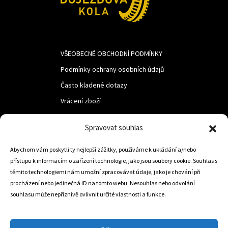
VŠEOBECNÉ OBCHODNÍ PODMÍNKY
Podmínky ochrany osobních údajů
Často kladené dotazy
Vrácení zboží
Spravovat souhlas
LUF s.r.o.
Abychom vám poskytli ty nejlepší zážitky, používáme k ukládání a/nebo
Nám. M.R.Štefanika 518,
přístupu k informacím o zařízení technologie, jako jsou soubory cookie. Souhlas s
Trstená 02801
těmito technologiemi nám umožní zpracovávat údaje, jako je chování při
procházení nebo jedinečná ID na tomto webu. Nesouhlas nebo odvolání
souhlasu může nepříznivě ovlivnit určité vlastnosti a funkce.
+421 905 806 234