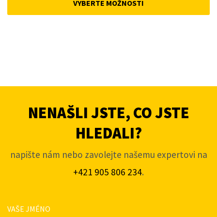
VYBERTE MOŽNOSTI
4
3
806Kč.
596Kč.
NENAŠLI JSTE, CO JSTE
HLEDALI?
napište nám nebo zavolejte našemu expertovi na
+421 905 806 234
.
VAŠE JMÉNO