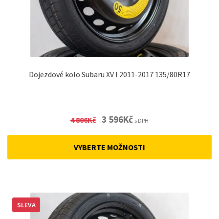
Dojezdové kolo Subaru XV I 2011-2017 135/80R17
Original
Current
3 596
Kč
4 806
Kč
s DPH
price
price
was:
is:
VYBERTE MOŽNOSTI
4
3
806Kč.
596Kč.
SLEVA