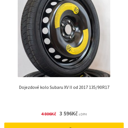
Dojezdové kolo Subaru XV II od 2017 135/90R17
Original
Current
3 596
Kč
4 806
Kč
s DPH
price
price
was:
is: