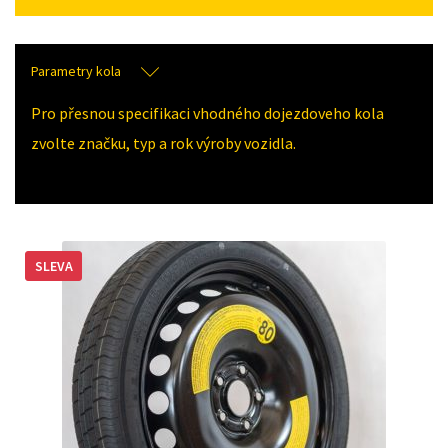
Parametry kola
Pro přesnou specifikaci vhodného dojezdoveho kola
zvolte značku, typ a rok výroby vozidla.
SLEVA