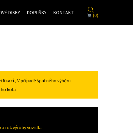
VÉ DISKY
DOPLŇKY
KONTAKT
(0)
fikací.
, V případě špatného výběru
ho kola.
a rok výroby vozidla.