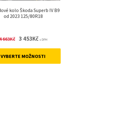
ové kolo Škoda Superb IV B9
od 2023 125/80R18
Original
Current
3 453
Kč
4 663
Kč
s DPH
price
price
was:
is:
VYBERTE MOŽNOSTI
4
3
663Kč.
453Kč.