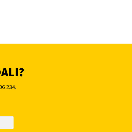
DALI?
06 234
.