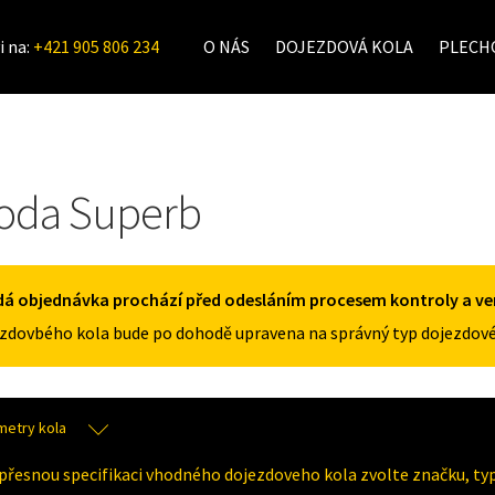
i na:
+421 905 806 234
O NÁS
DOJEZDOVÁ KOLA
PLECHO
oda Superb
á objednávka prochází před odesláním procesem kontroly a veri
zdovbého kola bude po dohodě upravena na správný typ dojezdové
metry kola
přesnou specifikaci vhodného dojezdoveho kola zvolte značku, typ 