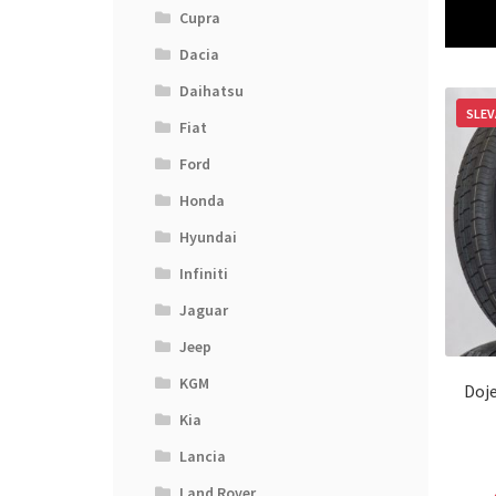
Cupra
Dacia
Daihatsu
SLEV
Fiat
Ford
Honda
Hyundai
Infiniti
Jaguar
Jeep
KGM
Doj
Kia
Lancia
Land Rover