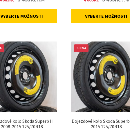
s DPH
s DPH
price
price
price
price
was:
is:
was:
is:
VYBERTE MOŽNOSTI
VYBERTE MOŽNOSTI
4
3
4
3
663Kč.
453Kč.
663Kč.
453Kč
A
SLEVA
zdové kolo Skoda Superb II
Dojezdové kolo Skoda Superb 
2008-2015 125/70R18
2015 125/70R18