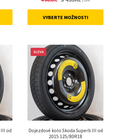
s DPH
price
price
was:
is:
VYBERTE MOŽNOSTI
4
3
.
663Kč.
453Kč.
SLEVA
III od
Dojezdové kolo Skoda Superb III od
2015 125/80R18