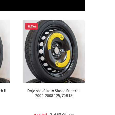
SLEVA
b II
Dojezdové kolo Skoda Superb I
2002-2008 125/70R18
nt
Original
Current
3 453
Kč
4 663
Kč