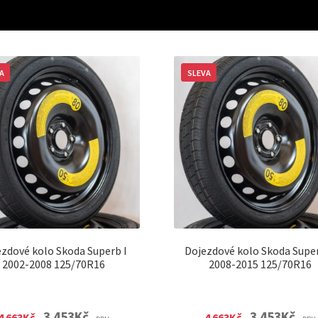
A
SLEVA
ezdové kolo Skoda Superb I
Dojezdové kolo Skoda Super
2002-2008 125/70R16
2008-2015 125/70R16
Original
Current
Original
Curre
3 453
Kč
3 453
Kč
4 663
Kč
4 663
Kč