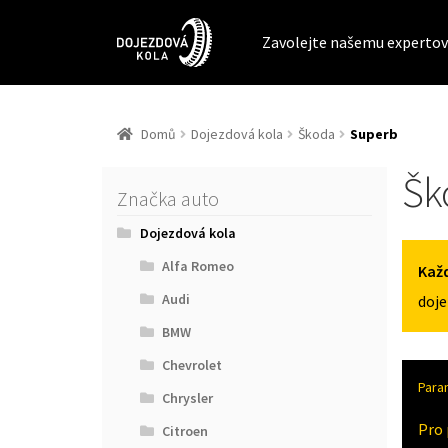
Zavolejte našemu expertov
Domů
Dojezdová kola
Škoda
Superb
Šk
Značka auto
Dojezdová kola
Alfa Romeo
Každ
Audi
doje
BMW
Chevrolet
Para
Chrysler
Pro 
Citroen