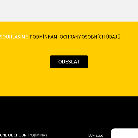
SOUHLASÍM S
PODMÍNKAMI OCHRANY OSOBNÍCH ÚDAJŮ
CNÉ OBCHODNÍ PODMÍNKY
LUF s.r.o.