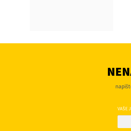
NENA
napišt
VAŠE 