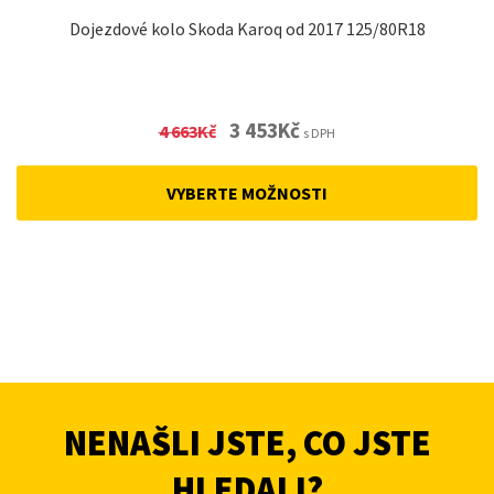
Dojezdové kolo Skoda Karoq od 2017 125/80R18
Original
Current
3 453
Kč
4 663
Kč
s DPH
price
price
was:
is:
VYBERTE MOŽNOSTI
4
3
663Kč.
453Kč.
NENAŠLI JSTE, CO JSTE
HLEDALI?