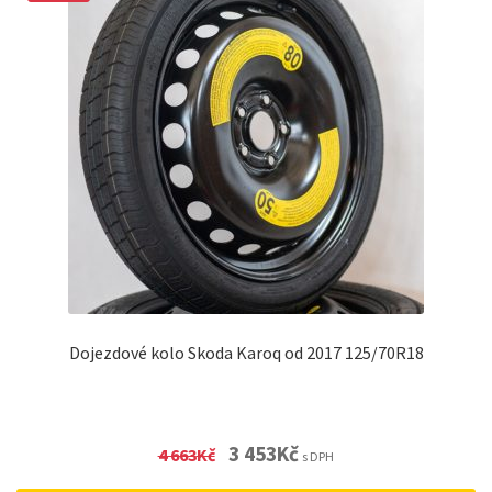
Dojezdové kolo Skoda Karoq od 2017 125/70R18
Original
Current
3 453
Kč
4 663
Kč
s DPH
price
price