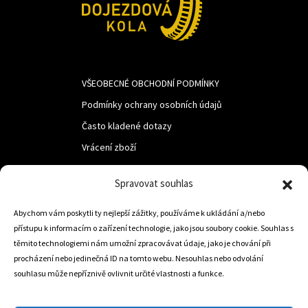
VŠEOBECNÉ OBCHODNÍ PODMÍNKY
Podmínky ochrany osobních údajů
Často kladené dotazy
Vrácení zboží
Spravovat souhlas
LUF s.r.o.
Abychom vám poskytli ty nejlepší zážitky, používáme k ukládání a/nebo
Nám. M.R.Štefanika 518,
přístupu k informacím o zařízení technologie, jako jsou soubory cookie. Souhlas s
Trstená 02801
těmito technologiemi nám umožní zpracovávat údaje, jako je chování při
procházení nebo jedinečná ID na tomto webu. Nesouhlas nebo odvolání
souhlasu může nepříznivě ovlivnit určité vlastnosti a funkce.
+421 905 806 234