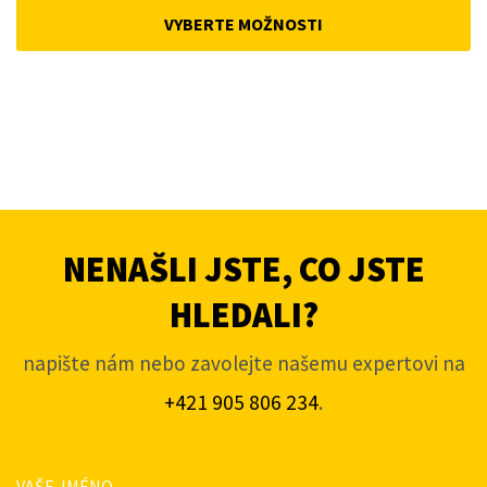
was:
is:
VYBERTE MOŽNOSTI
4
3
663Kč.
453Kč.
NENAŠLI JSTE, CO JSTE
HLEDALI?
napište nám nebo zavolejte našemu expertovi na
+421 905 806 234
.
VAŠE JMÉNO