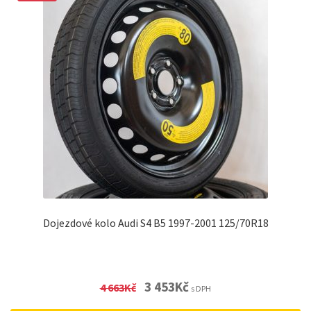
Dojezdové kolo Audi S4 B5 1997-2001 125/70R18
Original
Current
3 453
Kč
4 663
Kč
s DPH
price
price