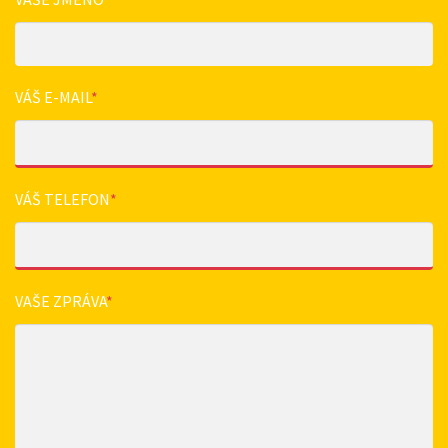
VÁŠ E-MAIL
*
VÁŠ TELEFON
*
VAŠE ZPRÁVA
*