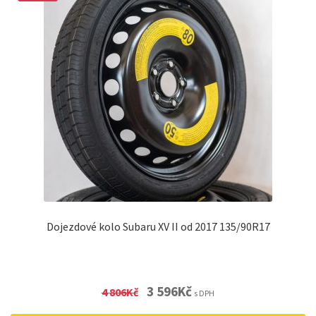
Dojezdové kolo Subaru XV II od 2017 135/90R17
Original
Current
3 596
Kč
4 806
Kč
s DPH
price
price