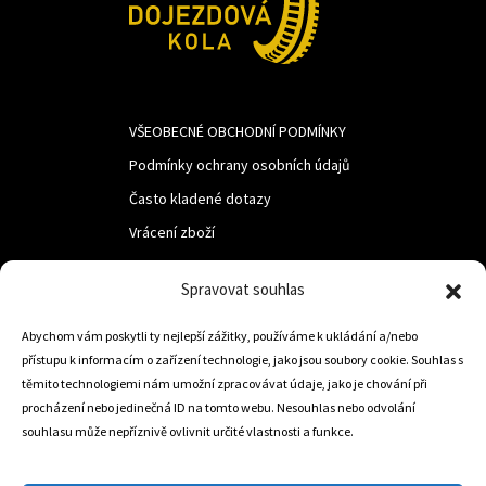
VŠEOBECNÉ OBCHODNÍ PODMÍNKY
Podmínky ochrany osobních údajů
Často kladené dotazy
Vrácení zboží
Spravovat souhlas
LUF s.r.o.
Abychom vám poskytli ty nejlepší zážitky, používáme k ukládání a/nebo
Nám. M.R.Štefanika 518,
přístupu k informacím o zařízení technologie, jako jsou soubory cookie. Souhlas s
Trstená 02801
těmito technologiemi nám umožní zpracovávat údaje, jako je chování při
procházení nebo jedinečná ID na tomto webu. Nesouhlas nebo odvolání
souhlasu může nepříznivě ovlivnit určité vlastnosti a funkce.
+421 905 806 234