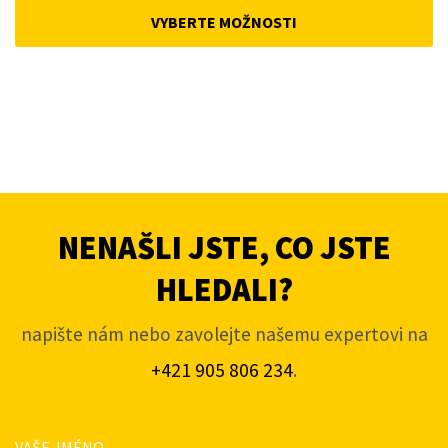
was:
is:
VYBERTE MOŽNOSTI
4
3
806Kč.
596Kč.
NENAŠLI JSTE, CO JSTE
HLEDALI?
napište nám nebo zavolejte našemu expertovi na
+421 905 806 234
.
VAŠE JMÉNO