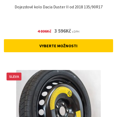
Dojezdové kolo Dacia Duster II od 2018 135/90R17
Original
Current
3 596
Kč
4 806
Kč
s DPH
price
price
was:
is:
VYBERTE MOŽNOSTI
4
3
806Kč.
596Kč.
SLEVA