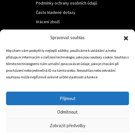
Podmínky ochrany osobních údajů
Často kladené dotazy
Vrácení zboží
Spravovat souhlas
LUF s.r.o.
Abychom vám poskytli ty nejlepší zážitky, používáme k ukládání a/nebo
Nám. M.R.Štefanika 518,
přístupu k informacím o zařízení technologie, jako jsou soubory cookie. Souhlas s
Trstená 02801
těmito technologiemi nám umožní zpracovávat údaje, jako je chování při
procházení nebo jedinečná ID na tomto webu. Nesouhlas nebo odvolání
souhlasu může nepříznivě ovlivnit určité vlastnosti a funkce.
+421 905 806 234
info@dojezdovakola.com
Přijmout
Odmítnout
Slovenský Eshop
0
Zobrazit předvolby