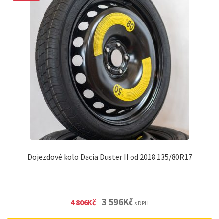
Dojezdové kolo Dacia Duster II od 2018 135/80R17
Original
Current
3 596
Kč
4 806
Kč
s DPH
price
price