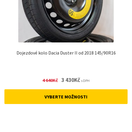
Dojezdové kolo Dacia Duster II od 2018 145/90R16
Original
Current
3 430
Kč
4 640
Kč
s DPH
price
price
was:
is:
VYBERTE MOŽNOSTI
4
3
640Kč.
430Kč.