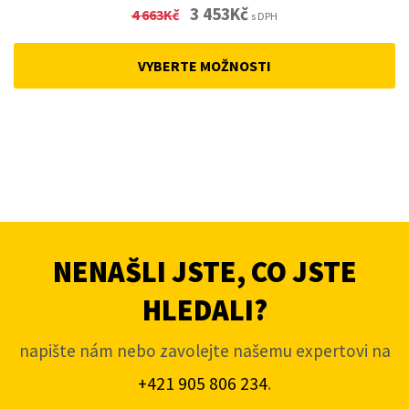
Original
Current
3 453
Kč
4 663
Kč
s DPH
price
price
was:
is:
VYBERTE MOŽNOSTI
4
3
663Kč.
453Kč.
NENAŠLI JSTE, CO JSTE
HLEDALI?
napište nám nebo zavolejte našemu expertovi na
+421 905 806 234
.