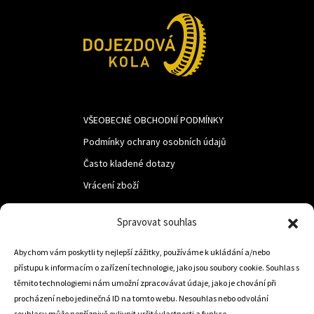
VŠEOBECNÉ OBCHODNÍ PODMÍNKY
Podmínky ochrany osobních údajů
Často kladené dotazy
Vrácení zboží
Spravovat souhlas
LUF s.r.o.
Abychom vám poskytli ty nejlepší zážitky, používáme k ukládání a/nebo
Nám. M.R.Štefanika 518,
přístupu k informacím o zařízení technologie, jako jsou soubory cookie. Souhlas s
Trstená 02801
těmito technologiemi nám umožní zpracovávat údaje, jako je chování při
procházení nebo jedinečná ID na tomto webu. Nesouhlas nebo odvolání
souhlasu může nepříznivě ovlivnit určité vlastnosti a funkce.