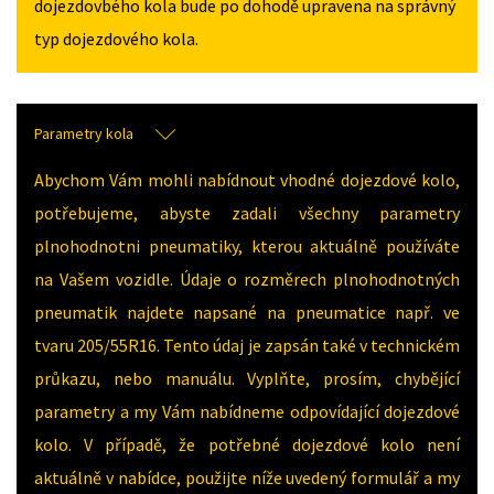
dojezdovbého kola bude po dohodě upravena na správný
typ dojezdového kola.
Parametry kola
Abychom Vám mohli nabídnout vhodné dojezdové kolo,
potřebujeme, abyste zadali všechny parametry
plnohodnotni pneumatiky, kterou aktuálně používáte
na Vašem vozidle. Údaje o rozměrech plnohodnotných
pneumatik najdete napsané na pneumatice např. ve
tvaru 205/55R16. Tento údaj je zapsán také v technickém
průkazu, nebo manuálu. Vyplňte, prosím, chybějící
parametry a my Vám nabídneme odpovídající dojezdové
kolo. V případě, že potřebné dojezdové kolo není
aktuálně v nabídce, použijte níže uvedený formulář a my