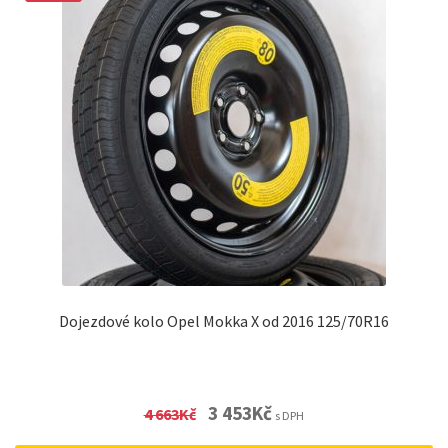
Dojezdové kolo Opel Mokka X od 2016 125/70R16
Original
Current
3 453
Kč
4 663
Kč
s DPH
price
price