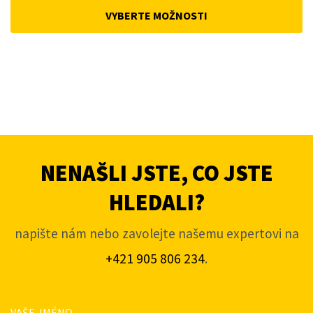
was:
is:
VYBERTE MOŽNOSTI
4
3
663Kč.
453Kč.
NENAŠLI JSTE, CO JSTE
HLEDALI?
napište nám nebo zavolejte našemu expertovi na
+421 905 806 234
.
VAŠE JMÉNO