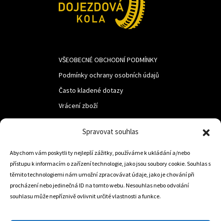
VŠEOBECNÉ OBCHODNÍ PODMÍNKY
Podmínky ochrany osobních údajů
Často kladené dotazy
Vrácení zboží
Spravovat souhlas
LUF s.r.o.
Abychom vám poskytli ty nejlepší zážitky, používáme k ukládání a/nebo
Nám. M.R.Štefanika 518,
přístupu k informacím o zařízení technologie, jako jsou soubory cookie. Souhlas s
Trstená 02801
těmito technologiemi nám umožní zpracovávat údaje, jako je chování při
procházení nebo jedinečná ID na tomto webu. Nesouhlas nebo odvolání
souhlasu může nepříznivě ovlivnit určité vlastnosti a funkce.
+421 905 806 234