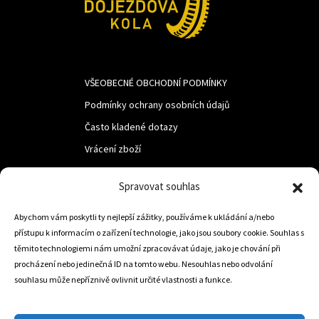
VŠEOBECNÉ OBCHODNÍ PODMÍNKY
Podmínky ochrany osobních údajů
Často kladené dotazy
Vrácení zboží
Spravovat souhlas
LUF s.r.o.
Abychom vám poskytli ty nejlepší zážitky, používáme k ukládání a/nebo
Nám. M.R.Štefanika 518,
přístupu k informacím o zařízení technologie, jako jsou soubory cookie. Souhlas s
Trstená 02801
těmito technologiemi nám umožní zpracovávat údaje, jako je chování při
procházení nebo jedinečná ID na tomto webu. Nesouhlas nebo odvolání
souhlasu může nepříznivě ovlivnit určité vlastnosti a funkce.
+421 905 806 234