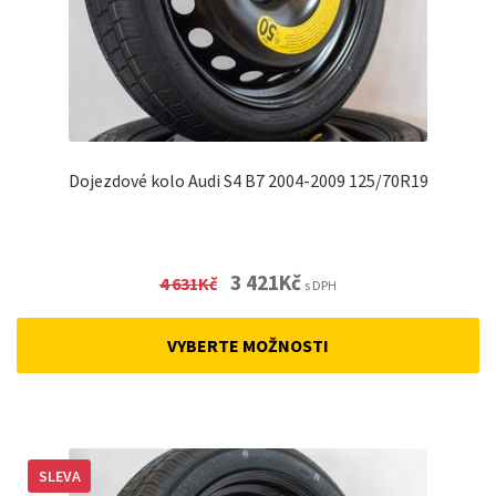
Dojezdové kolo Audi S4 B7 2004-2009 125/70R19
Original
Current
3 421
Kč
4 631
Kč
s DPH
price
price
was:
is:
VYBERTE MOŽNOSTI
4
3
631Kč.
421Kč.
SLEVA