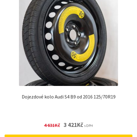
Dojezdové kolo Audi S4 B9 od 2016 125/70R19
Original
Current
3 421
Kč
4 631
Kč
s DPH
price
price