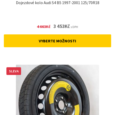
Dojezdové kolo Audi S4 B5 1997-2001 125/70R18
Original
Current
3 453
Kč
4 663
Kč
s DPH
price
price
was:
is:
VYBERTE MOŽNOSTI
4
3
663Kč.
453Kč.
SLEVA