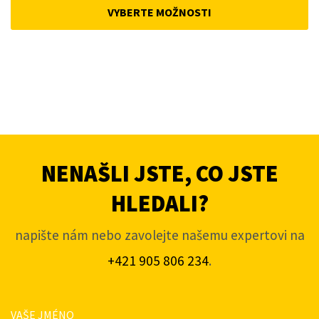
was:
is:
VYBERTE MOŽNOSTI
4
3
631Kč.
421Kč.
NENAŠLI JSTE, CO JSTE
HLEDALI?
napište nám nebo zavolejte našemu expertovi na
+421 905 806 234
.
VAŠE JMÉNO