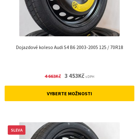
Dojazdové koleso Audi S4 B6 2003-2005 125 / 70R18
Original
Current
3 453
Kč
4 663
Kč
s DPH
price
price
was:
is:
VYBERTE MOŽNOSTI
4
3
663Kč.
453Kč.
SLEVA