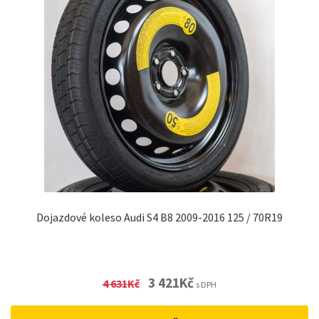
Dojazdové koleso Audi S4 B8 2009-2016 125 / 70R19
Original
Current
3 421
Kč
4 631
Kč
s DPH
price
price
was:
is: