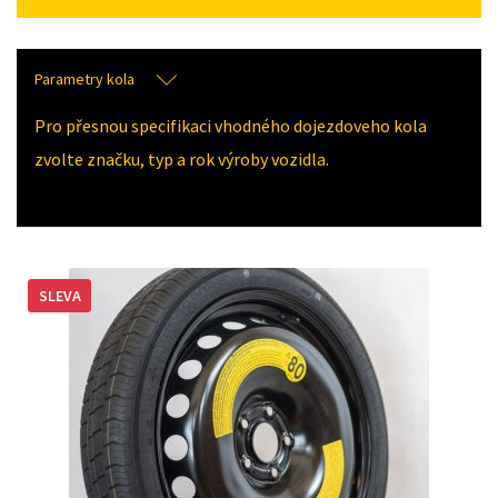
Parametry kola
Pro přesnou specifikaci vhodného dojezdoveho kola
zvolte značku, typ a rok výroby vozidla.
SLEVA