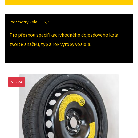
Parametry kola
Pro přesnou specifikaci vhodného dojezdoveho kola
zvolte značku, typ a rok výroby vozidla.
SLEVA