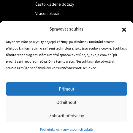
Často kladené dotazy
Vrácení zboží
Spravovat souhlas
LUF s.r.o.
Abychom vám poskytli ty nejlepší zážitky, používáme k ukládání a/nebo
Nám. M.R.Štefanika 518,
přístupu k informacím o zařízení technologie, jako jsou soubory cookie. Souhlas s
Trstená 02801
těmito technologiemi nám umožní zpracovávat údaje, jako je chování při
procházení nebo jedinečná ID na tomto webu. Nesouhlas nebo odvolání
souhlasu může nepříznivě ovlivnit určité vlastnosti a funkce.
+421 905 806 234
info@dojezdovakola.com
Přijmout
Odmítnout
Slovenský Eshop
0
Zobrazit předvolby
Podmínky ochrany osobních údajů