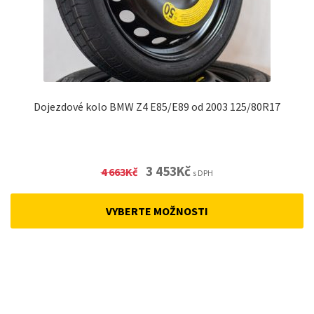
Dojezdové kolo BMW Z4 E85/E89 od 2003 125/80R17
Original
Current
3 453
Kč
4 663
Kč
s DPH
price
price
was:
is:
VYBERTE MOŽNOSTI
4
3
663Kč.
453Kč.