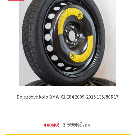
Dojezdové kolo BMW X1 E84 2009-2015 135/80R17
Original
Current
3 596
Kč
4 806
Kč
s DPH
price
price