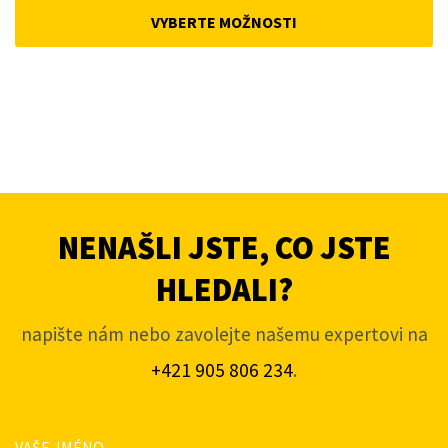
was:
is:
VYBERTE MOŽNOSTI
4
3
806Kč.
596Kč.
NENAŠLI JSTE, CO JSTE
HLEDALI?
napište nám nebo zavolejte našemu expertovi na
+421 905 806 234
.
VAŠE JMÉNO