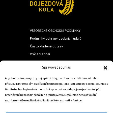
VŠEOBECNÉ OBCHODNÍ PODMÍNKY
Podmínky ochrany osobních údajů
Často kladené dotazy
Vrácení zboží
Spravovat souhlas
LUF s.r.o.
Abychom vám poskytli ty nejlepší zážitky, používáme k ukládání a/nebo
Nám. M.R.Štefanika 518,
přístupu k informacím o zařízení technologie, jako jsou soubory cookie. Souhlas s
Trstená 02801
těmito technologiemi nám umožní zpracovávat údaje, jako je chování při
procházení nebo jedinečná ID na tomto webu. Nesouhlas nebo odvolání
souhlasu může nepříznivě ovlivnit určité vlastnosti a funkce.
+421 905 806 234