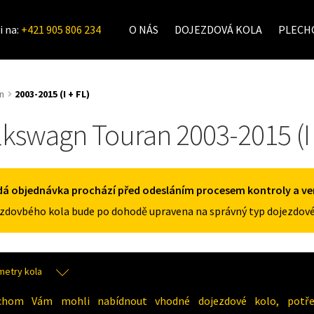
i na:
+421 905 806 234
O NÁS
DOJEZDOVÁ KOLA
PLECHO
n
2003-2015 (I + FL)
lkswagn Touran 2003-2015 (I 
á objednávka prochází před odesláním procesem kontroly a veri
zdovbého kola bude po dohodě upravena na správný typ dojezdové
metry kola
chom Vám mohli nabídnout vhodné dojezdové kolo, potřeb