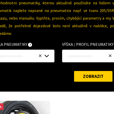
ohodnotni pneumatiky, kterou aktuálně používáte na Vašem 
umatik najdete napsané na pneumatice např. ve tvaru 205/55R
azu, nebo manuálu. Vyplňte, prosím, chybějící parametry a my 
padě, že potřebné dojezdové kolo není aktuálně v nabídce, p
ledáme.
KA PNEUMATIKY
VÝŠKA / PROFIL PNEUMATIK
vyberte prosím -
- vyberte prosím -
ZOBRAZIT
A