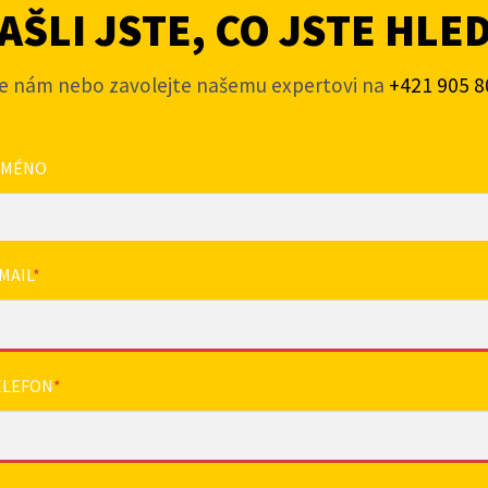
ŠLI JSTE, CO JSTE HLE
e nám nebo zavolejte našemu expertovi na
+421 905 8
JMÉNO
MAIL
*
ELEFON
*