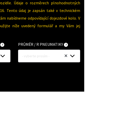
vozidle. Údaje o rozměrech plnohodnotných
16. Tento údaj je zapsán také v technickém
Vám nabídneme odpovídající dojezdové kolo. V
oužijte níže uvedený formulář a my Vám jej
Y
PRŮMĚR / R PNEUMATIKY
- vyberte prosím -