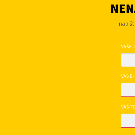
NENA
napišt
VAŠE 
VÁŠ E-
VÁŠ T