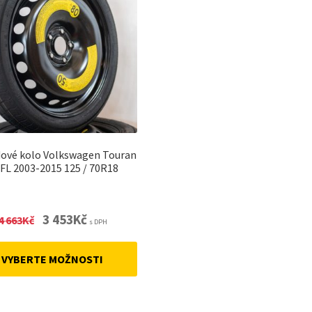
ové kolo Volkswagen Touran
+ FL 2003-2015 125 / 70R18
Original
Current
3 453
Kč
4 663
Kč
s DPH
price
price
was:
is:
VYBERTE MOŽNOSTI
4
3
663Kč.
453Kč.