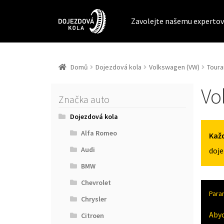
Zavolejte našemu expertov
Domů
Dojezdová kola
Volkswagen (VW)
Toura
Vo
Značka auto
Dojezdová kola
Alfa Romeo
Každ
Audi
doje
BMW
Chevrolet
Para
Chrysler
Aby
Citroen