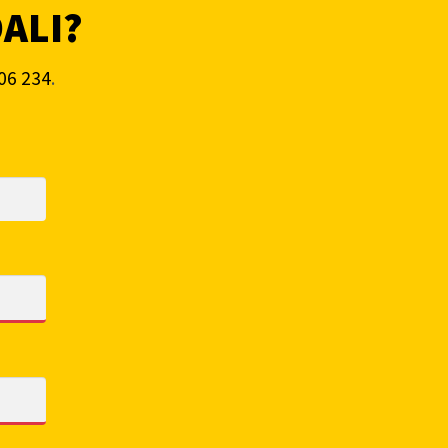
DALI?
06 234
.