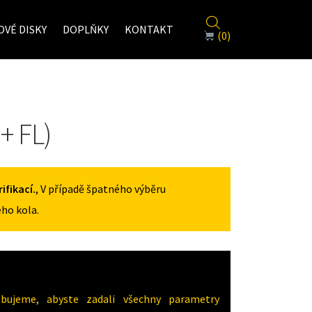
VÉ DISKY
DOPLŇKY
KONTAKT
(0)
+ FL)
fikací.
, V případě špatného výběru
ho kola.
ujeme, abyste zadali všechny parametry