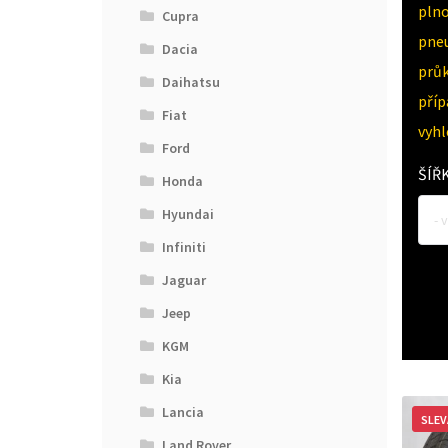
pln
Cupra
pne
Dacia
průk
Daihatsu
pří
Fiat
vyh
Ford
ŠÍŘ
Honda
Hyundai
- 
Infiniti
Jaguar
Jeep
KGM
Kia
Lancia
SLEV
Land Rover