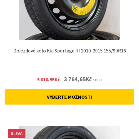
Dojezdové kolo Kia Sportage III 2010-2015 155/90R16
Original
Current
3 764,65
Kč
5 010,95
Kč
s DPH
price
price
was:
is:
VYBERTE MOŽNOSTI
5
3
010,95Kč.
764,65Kč.
SLEVA