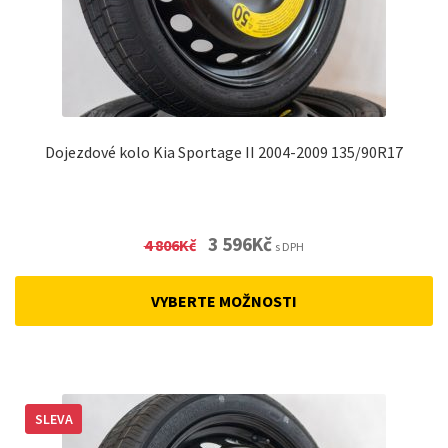
Dojezdové kolo Kia Sportage II 2004-2009 135/90R17
Original
Current
3 596
Kč
4 806
Kč
s DPH
price
price
was:
is:
VYBERTE MOŽNOSTI
4
3
806Kč.
596Kč.
SLEVA