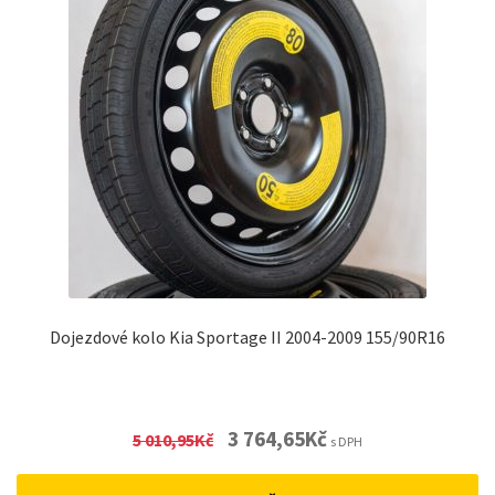
Dojezdové kolo Kia Sportage II 2004-2009 155/90R16
Original
Current
3 764,65
Kč
5 010,95
Kč
s DPH
price
price
was:
is: