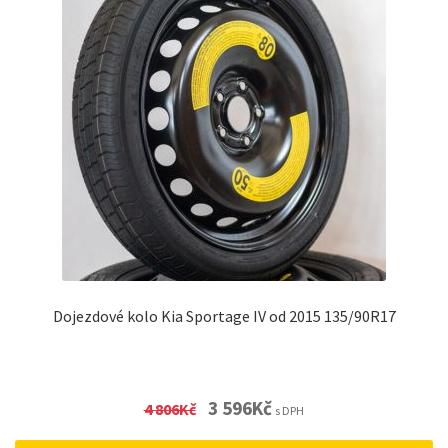
Dojezdové kolo Kia Sportage IV od 2015 135/90R17
Original
Current
3 596
Kč
4 806
Kč
s DPH
price
price