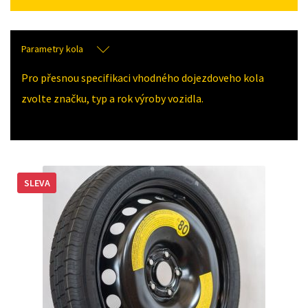
Parametry kola
Pro přesnou specifikaci vhodného dojezdoveho kola
zvolte značku, typ a rok výroby vozidla.
SLEVA