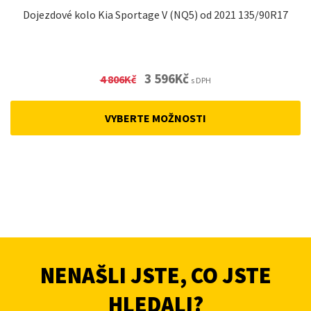
Dojezdové kolo Kia Sportage V (NQ5) od 2021 135/90R17
Original
Current
3 596
Kč
4 806
Kč
s DPH
price
price
was:
is:
VYBERTE MOŽNOSTI
4
3
806Kč.
596Kč.
NENAŠLI JSTE, CO JSTE
HLEDALI?