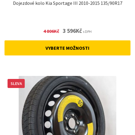
Dojezdové kolo Kia Sportage III 2010-2015 135/90R17
Original
Current
3 596
Kč
4 806
Kč
s DPH
price
price
was:
is:
VYBERTE MOŽNOSTI
4
3
806Kč.
596Kč.
SLEVA