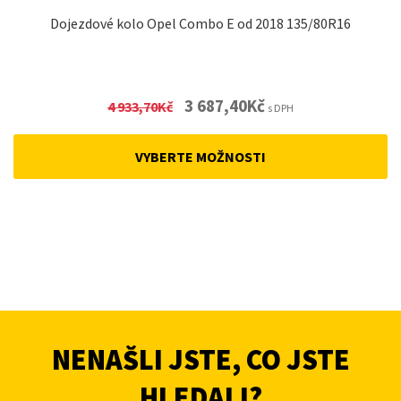
Dojezdové kolo Opel Combo E od 2018 135/80R16
Original
Current
3 687,40
Kč
4 933,70
Kč
s DPH
price
price
was:
is:
VYBERTE MOŽNOSTI
4
3
933,70Kč.
687,40Kč.
NENAŠLI JSTE, CO JSTE
HLEDALI?