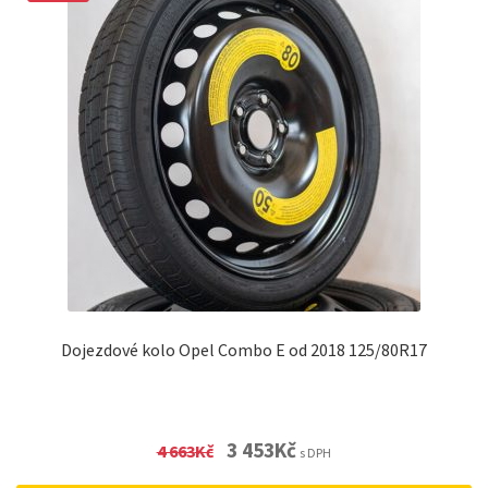
Dojezdové kolo Opel Combo E od 2018 125/80R17
Original
Current
3 453
Kč
4 663
Kč
s DPH
price
price