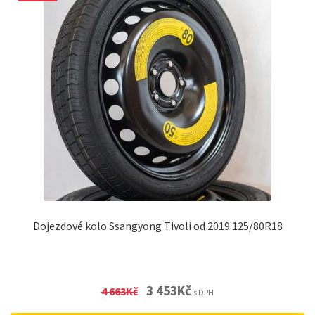
Dojezdové kolo Ssangyong Tivoli od 2019 125/80R18
Original
Current
3 453
Kč
4 663
Kč
s DPH
price
price