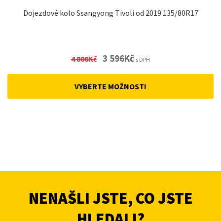
Dojezdové kolo Ssangyong Tivoli od 2019 135/80R17
Original
Current
3 596
Kč
4 806
Kč
s DPH
price
price
was:
is:
VYBERTE MOŽNOSTI
4
3
806Kč.
596Kč.
NENAŠLI JSTE, CO JSTE
HLEDALI?