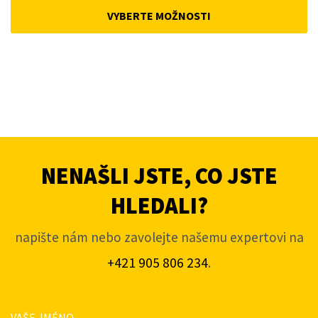
was:
is:
VYBERTE MOŽNOSTI
4
3
663Kč.
745Kč.
NENAŠLI JSTE, CO JSTE
HLEDALI?
napište nám nebo zavolejte našemu expertovi na
+421 905 806 234
.
VAŠE JMÉNO