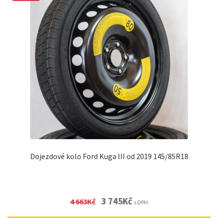
Dojezdové kolo Ford Kuga III od 2019 145/85R18
Original
Current
3 745
Kč
4 663
Kč
s DPH
price
price