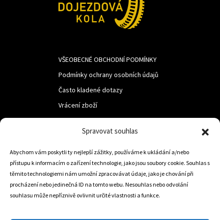
VŠEOBECNÉ OBCHODNÍ PODMÍNKY
Podmínky ochrany osobních údajů
Často kladené dotazy
Vrácení zboží
Spravovat souhlas
LUF s.r.o.
Abychom vám poskytli ty nejlepší zážitky, používáme k ukládání a/nebo
Nám. M.R.Štefanika 518,
přístupu k informacím o zařízení technologie, jako jsou soubory cookie. Souhlas s
Trstená 02801
těmito technologiemi nám umožní zpracovávat údaje, jako je chování při
procházení nebo jedinečná ID na tomto webu. Nesouhlas nebo odvolání
souhlasu může nepříznivě ovlivnit určité vlastnosti a funkce.
+421 905 806 234