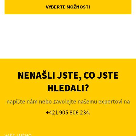
was:
is:
VYBERTE MOŽNOSTI
4
3
663Kč.
453Kč.
NENAŠLI JSTE, CO JSTE
HLEDALI?
napište nám nebo zavolejte našemu expertovi na
+421 905 806 234
.
VAŠE JMÉNO