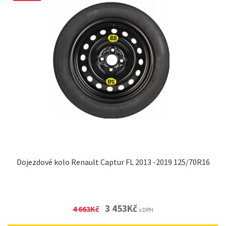
Dojezdové kolo Renault Captur FL 2013 -2019 125/70R16
Original
Current
3 453
Kč
4 663
Kč
s DPH
price
price