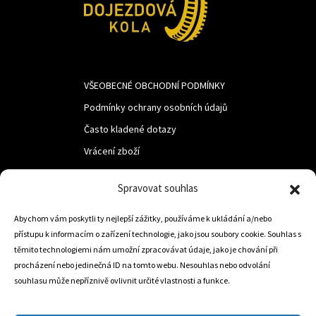
VŠEOBECNÉ OBCHODNÍ PODMÍNKY
Podmínky ochrany osobních údajů
Často kladené dotazy
Vrácení zboží
Spravovat souhlas
LUF s.r.o.
Abychom vám poskytli ty nejlepší zážitky, používáme k ukládání a/nebo
Nám. M.R.Štefanika 518,
přístupu k informacím o zařízení technologie, jako jsou soubory cookie. Souhlas s
Trstená 02801
těmito technologiemi nám umožní zpracovávat údaje, jako je chování při
procházení nebo jedinečná ID na tomto webu. Nesouhlas nebo odvolání
souhlasu může nepříznivě ovlivnit určité vlastnosti a funkce.
+421 905 806 234